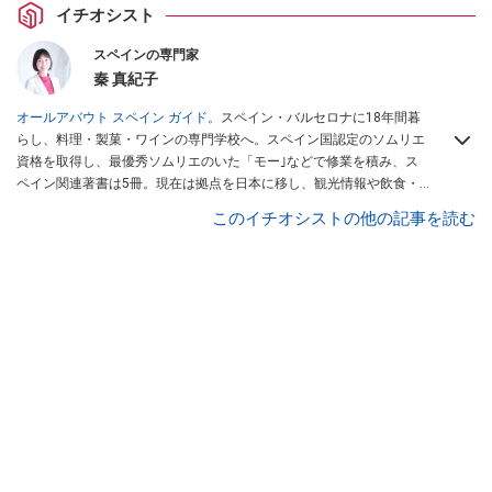
イチオシスト
スペインの専門家
秦 真紀子
オールアバウト スペイン ガイド。
スペイン・バルセロナに18年間暮
らし、料理・製菓・ワインの専門学校へ。スペイン国認定のソムリエ
資格を取得し、最優秀ソムリエのいた「モー｣などで修業を積み、ス
ペイン関連著書は5冊。現在は拠点を日本に移し、観光情報や飲食・
カフェ・スイーツ情報にも携わる。イチオシでは、
業務スーパー
・
ロ
このイチオシストの他の記事を読む
ピア
・
シャトレーゼ
など、食品・スイーツ販売チェーンのおすすめ商
品情報も発信。
著書に『スペインまるごと全17州おいしい旅』（‎産業
編集センター刊）ほか。
■経歴：ワイナリーツアーガイドや、飲食関
連の方の視察旅行のコーディネートやガイド、スペインの食について
の講演などの経験あり。2004年より「カフェ・スイーツ」（柴田書
店）、「料理通信」（料理通信社）をはじめ、日本の雑誌やWEBサイ
トに、ガストロノミー、観光、文化などについて執筆。ガイドブック
の取材のコーディネートや執筆、著書5冊あり。 現在は、拠点をバル
セロナから日本に移し、スペイン関連だけでなく日本の観光情報や飲
食店についてのコンテンツの執筆や、広報PR、出版プロデュースなど
を行う。 ■寄稿雑誌……料理通信、カフェ・スイーツ、TARZANなど ■
寄稿サイト……ぐるなびプロ、Drink planetなど ■取材コーディネー
ト……るるぶスペイン／ララチッタ／aruco／地球の歩き方ほか。