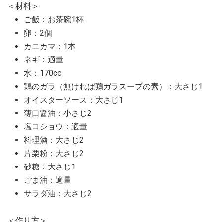
＜材料＞
ご飯：お茶碗1杯
卵：2個
カニカマ：1本
ネギ：適量
水：170cc
鶏のガラ（無ければ鶏ガラスープの素）：大さじ1
オイスターソース：大さじ1
薄口醤油：小さじ2
塩コショウ：適量
料理酒：大さじ2
片栗粉：大さじ2
砂糖：大さじ1
ごま油：適量
サラダ油：大さじ2
＜作り方＞