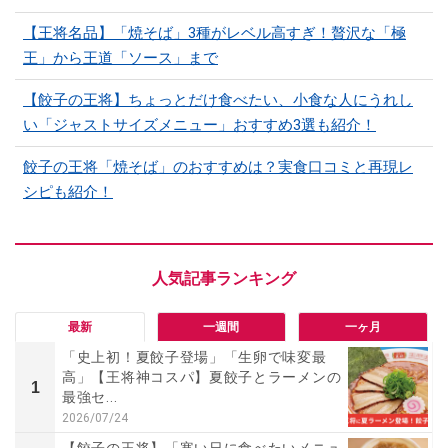
【王将名品】「焼そば」3種がレベル高すぎ！贅沢な「極
王」から王道「ソース」まで
【餃子の王将】ちょっとだけ食べたい、小食な人にうれし
い「ジャストサイズメニュー」おすすめ3選も紹介！
餃子の王将「焼そば」のおすすめは？実食口コミと再現レ
シピも紹介！
最新
一週間
一ヶ月
「史上初！夏餃子登場」「生卵で味変最
高」【王将神コスパ】夏餃子とラーメンの
1
最強セ...
2026/07/24