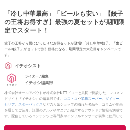
「冷し中華最高」「ビールも安い」【餃子
の王将お得すぎ】最強の夏セットが期間限
定でスタート！
餃子の王将から夏にぴったりなお得セットが登場! 「冷し中華×餃子」「生ビ
ール×餃子」がセットで割引価格になる、期間限定の大注目キャンペーンで
す。
イチオシスト
ライター / 編集
イチオシ編集部
株式会社オールアバウトが株式会社NTTドコモと共同で開設した、レコメン
ドサイト『イチオシ』の編集部です。
コストコ
や
業務スーパー
、
ダイソー
、
セリア
、
スターバックス
などの人気ショップの隠れた名品を、コラムや動画
を通してご紹介。話題のグルメやマニアが紹介するアウトドア情報も満載で
す。配信しているコンテンツは専門家やインフルエンサーが実際に使用して
レビューしています。毎日トレンド情報をお届けしているので、ぜひ
Google
ニュースでフォロー
してください！