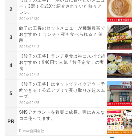
【餃子の王将】「寒い日に食べたいメニュ
ー」3選！公式Xで紹介されていた熱々ア
2
レン...
2024/10/30
餃子の王将のセットメニューが種類豊富で
おすすめ！ ランチ・夜も食べられる？ 値
3
段...
2025/03/13
【餃子の王将】ランチ定食は神コスパで超
おすすめ！946円で人気「餃子定食」の実
4
食...
2024/12/18
【餃子の王将】はネットでテイクアウト予
約できる！公式アプリで受け取りが超スム
5
ーズ...
2024/09/25
SNSアカウントを着実に成長。実はみんな
ココ使ってます。
PR
Dreaw合同会社