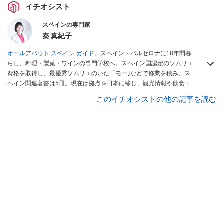
イチオシスト
スペインの専門家
秦 真紀子
オールアバウト スペイン ガイド。
スペイン・バルセロナに18年間暮
らし、料理・製菓・ワインの専門学校へ。スペイン国認定のソムリエ
資格を取得し、最優秀ソムリエのいた「モー｣などで修業を積み、ス
ペイン関連著書は5冊。現在は拠点を日本に移し、観光情報や飲食・
カフェ・スイーツ情報にも携わる。イチオシでは、
業務スーパー
・
ロ
このイチオシストの他の記事を読む
ピア
・
シャトレーゼ
など、食品・スイーツ販売チェーンのおすすめ商
品情報も発信。
著書に『スペインまるごと全17州おいしい旅』（‎産業
編集センター刊）ほか。
■経歴：ワイナリーツアーガイドや、飲食関
連の方の視察旅行のコーディネートやガイド、スペインの食について
の講演などの経験あり。2004年より「カフェ・スイーツ」（柴田書
店）、「料理通信」（料理通信社）をはじめ、日本の雑誌やWEBサイ
トに、ガストロノミー、観光、文化などについて執筆。ガイドブック
の取材のコーディネートや執筆、著書5冊あり。 現在は、拠点をバル
セロナから日本に移し、スペイン関連だけでなく日本の観光情報や飲
食店についてのコンテンツの執筆や、広報PR、出版プロデュースなど
を行う。 ■寄稿雑誌……料理通信、カフェ・スイーツ、TARZANなど ■
寄稿サイト……ぐるなびプロ、Drink planetなど ■取材コーディネー
ト……るるぶスペイン／ララチッタ／aruco／地球の歩き方ほか。