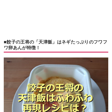
■餃子の王将の「天津飯」はネギたっぷりのフワフ
ワ卵あんが特徴！