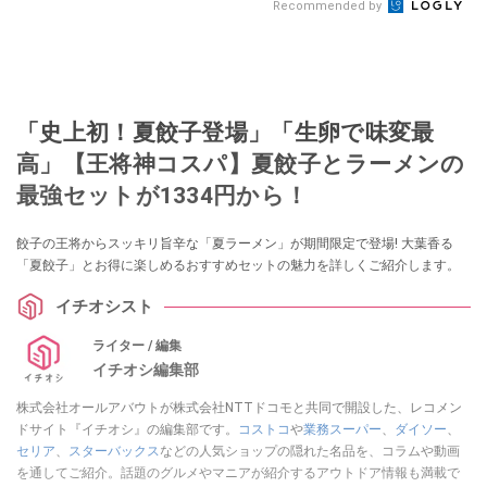
Recommended by
「史上初！夏餃子登場」「生卵で味変最
高」【王将神コスパ】夏餃子とラーメンの
最強セットが1334円から！
餃子の王将からスッキリ旨辛な「夏ラーメン」が期間限定で登場! 大葉香る
「夏餃子」とお得に楽しめるおすすめセットの魅力を詳しくご紹介します。
イチオシスト
ライター / 編集
イチオシ編集部
株式会社オールアバウトが株式会社NTTドコモと共同で開設した、レコメン
ドサイト『イチオシ』の編集部です。
コストコ
や
業務スーパー
、
ダイソー
、
セリア
、
スターバックス
などの人気ショップの隠れた名品を、コラムや動画
を通してご紹介。話題のグルメやマニアが紹介するアウトドア情報も満載で