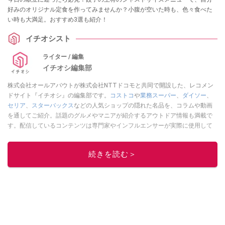
好みのオリジナル定食を作ってみませんか？小腹が空いた時も、色々食べた
い時も大満足。おすすめ3選も紹介！
イチオシスト
ライター / 編集
イチオシ編集部
株式会社オールアバウトが株式会社NTTドコモと共同で開設した、レコメン
ドサイト『イチオシ』の編集部です。
コストコ
や
業務スーパー
、
ダイソー
、
セリア
、
スターバックス
などの人気ショップの隠れた名品を、コラムや動画
を通してご紹介。話題のグルメやマニアが紹介するアウトドア情報も満載で
す。配信しているコンテンツは専門家やインフルエンサーが実際に使用して
レビューしています。毎日トレンド情報をお届けしているので、ぜひ
Google
ニュースでフォロー
してください！
続きを読む＞
このイチオシストの他の記事を読む