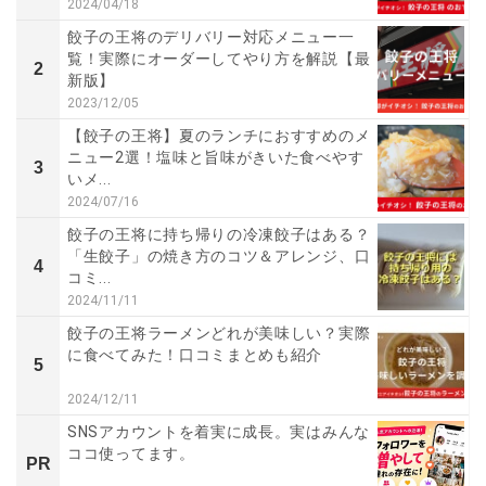
2024/04/18
餃子の王将のデリバリー対応メニュー一
覧！実際にオーダーしてやり方を解説【最
2
新版】
2023/12/05
【餃子の王将】夏のランチにおすすめのメ
ニュー2選！塩味と旨味がきいた食べやす
3
いメ...
2024/07/16
餃子の王将に持ち帰りの冷凍餃子はある？
「生餃子」の焼き方のコツ＆アレンジ、口
4
コミ...
2024/11/11
餃子の王将ラーメンどれが美味しい？実際
に食べてみた！口コミまとめも紹介
5
2024/12/11
SNSアカウントを着実に成長。実はみんな
ココ使ってます。
PR