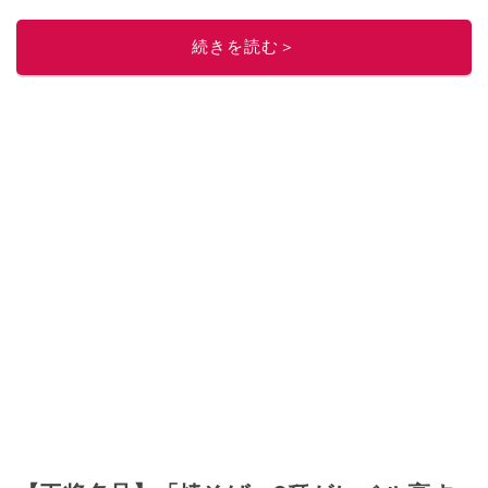
レビューしています。毎日トレンド情報をお届けしているので、ぜひ
Google
ニュースでフォロー
してください！
続きを読む＞
このイチオシストの他の記事を読む