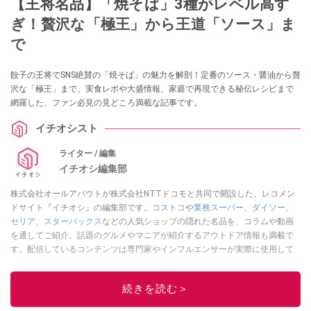
【王将名品】「焼そば」3種がレベル高す
ぎ！贅沢な「極王」から王道「ソース」ま
で
餃子の王将でSNS絶賛の「焼そば」の魅力を解剖！定番のソース・醤油から贅
沢な「極王」まで、実食レポや大盛情報、家庭で再現できる秘伝レシピまで
網羅した、ファン必見の見どころ満載な記事です。
イチオシスト
ライター / 編集
イチオシ編集部
株式会社オールアバウトが株式会社NTTドコモと共同で開設した、レコメン
ドサイト『イチオシ』の編集部です。
コストコ
や
業務スーパー
、
ダイソー
、
セリア
、
スターバックス
などの人気ショップの隠れた名品を、コラムや動画
を通してご紹介。話題のグルメやマニアが紹介するアウトドア情報も満載で
す。配信しているコンテンツは専門家やインフルエンサーが実際に使用して
レビューしています。毎日トレンド情報をお届けしているので、ぜひ
Google
ニュースでフォロー
してください！
続きを読む＞
このイチオシストの他の記事を読む