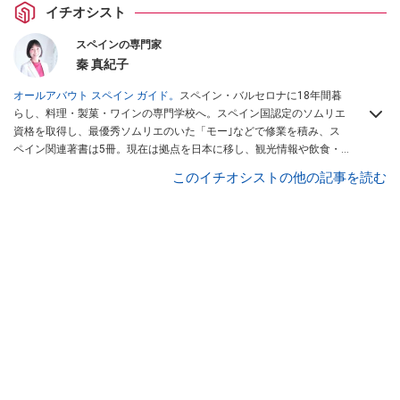
イチオシスト
スペインの専門家
秦 真紀子
オールアバウト スペイン ガイド。
スペイン・バルセロナに18年間暮
らし、料理・製菓・ワインの専門学校へ。スペイン国認定のソムリエ
資格を取得し、最優秀ソムリエのいた「モー｣などで修業を積み、ス
ペイン関連著書は5冊。現在は拠点を日本に移し、観光情報や飲食・
カフェ・スイーツ情報にも携わる。イチオシでは、
業務スーパー
・
ロ
このイチオシストの他の記事を読む
ピア
・
シャトレーゼ
など、食品・スイーツ販売チェーンのおすすめ商
品情報も発信。
著書に『スペインまるごと全17州おいしい旅』（‎産業
編集センター刊）ほか。
■経歴：ワイナリーツアーガイドや、飲食関
連の方の視察旅行のコーディネートやガイド、スペインの食について
の講演などの経験あり。2004年より「カフェ・スイーツ」（柴田書
店）、「料理通信」（料理通信社）をはじめ、日本の雑誌やWEBサイ
トに、ガストロノミー、観光、文化などについて執筆。ガイドブック
の取材のコーディネートや執筆、著書5冊あり。 現在は、拠点をバル
セロナから日本に移し、スペイン関連だけでなく日本の観光情報や飲
食店についてのコンテンツの執筆や、広報PR、出版プロデュースなど
を行う。 ■寄稿雑誌……料理通信、カフェ・スイーツ、TARZANなど ■
寄稿サイト……ぐるなびプロ、Drink planetなど ■取材コーディネー
ト……るるぶスペイン／ララチッタ／aruco／地球の歩き方ほか。