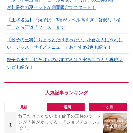
ぎ】最強の夏セットが期間限定でスタート！
【王将名品】「焼そば」3種がレベル高すぎ！贅沢な「極
王」から王道「ソース」まで
【餃子の王将】ちょっとだけ食べたい、小食な人にうれし
い「ジャストサイズメニュー」おすすめ3選も紹介！
餃子の王将「焼そば」のおすすめは？実食口コミと再現レ
シピも紹介！
最新
一週間
一ヶ月
餃子だけじゃないよ！餃子の王将のラーメ
ンが「神がかってる」『ジョブチューン』
1
で「...