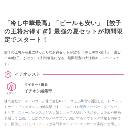
「冷し中華最高」「ビールも安い」【餃子
の王将お得すぎ】最強の夏セットが期間限
定でスタート！
餃子の王将から夏にぴったりなお得セットが登場! 「冷し中華×餃子」「生ビ
ール×餃子」がセットで割引価格になる、期間限定の大注目キャンペーンで
す。
イチオシスト
ライター / 編集
イチオシ編集部
株式会社オールアバウトが株式会社NTTドコモと共同で開設した、レコメン
ドサイト『イチオシ』の編集部です。
コストコ
や
業務スーパー
、
ダイソー
、
セリア
、
スターバックス
などの人気ショップの隠れた名品を、コラムや動画
を通してご紹介。話題のグルメやマニアが紹介するアウトドア情報も満載で
す。配信しているコンテンツは専門家やインフルエンサーが実際に使用して