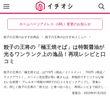
ホームページアドレス（URL）変更のお知らせ
餃子の王将のおすすめ商品
餃子の王将のおすすめメニュー
餃子の王将の「極王焼そば」は特製醤油が
光るワンランク上の逸品！再現レシピと口
コミ
餃子の王将の「極王焼そば」は715円（税込／イートイン）、702円（税込／
テイクアウト）。スペイン在住歴が長い秦さんは、本格的でオリジナルな味
わいを絶賛！ アレルギー情報やSNSでの口コミをピックアップし、実食レ
ポ。同じく餃子の王将の「焼そば」と食べ比べをし、再現レシピまで紹介し
ます。
更新日：
2023年01月25日