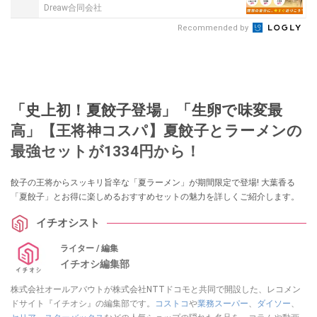
Dreaw合同会社
Recommended by
「史上初！夏餃子登場」「生卵で味変最
高」【王将神コスパ】夏餃子とラーメンの
最強セットが1334円から！
餃子の王将からスッキリ旨辛な「夏ラーメン」が期間限定で登場! 大葉香る
「夏餃子」とお得に楽しめるおすすめセットの魅力を詳しくご紹介します。
イチオシスト
ライター / 編集
イチオシ編集部
株式会社オールアバウトが株式会社NTTドコモと共同で開設した、レコメン
ドサイト『イチオシ』の編集部です。
コストコ
や
業務スーパー
、
ダイソー
、