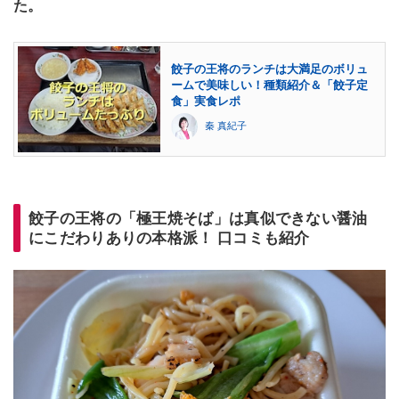
た。
餃子の王将のランチは大満足のボリュ
ームで美味しい！種類紹介＆「餃子定
食」実食レポ
秦 真紀子
餃子の王将の「極王焼そば」は真似できない醤油
にこだわりありの本格派！ 口コミも紹介