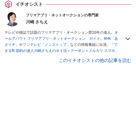
イチオシスト
フリマアプリ・ネットオークションの専門家
川崎 さちえ
テレビや雑誌で話題のフリマアプリ・オークション歴20年の達人。
オ
ールアバウト フリマアプリ・ネットオークション ガイド
。
NHK「あ
さイチ」
や
フジテレビ「ノンストップ」
などの情報番組に出演。
『で
きるfit 節約の達人川崎さちえのポイ活＋クーポン＋メルカリ スマホで
おトク術』（インプレス刊）
、
『「ゆる副業」のはじめかた メルカリ
このイチオシストの他の記事を読む
スマホ1つでスキマ時間に効率的に稼ぐ！』（翔泳社刊）
ほか著書多
数。ブログは
「川崎さちえのごちゃまぜ日記」
。
■経歴：2003年、夫が子育てをするために、突然会社を辞める。翌月
からの給料が０円になり、家にいながら、しかも空いた時間でできる
オークションに目をつける。しかし、取引の仕方がわからずに、まず
は落札者として参加。その後、出品者側にまわり、家の中の物を出品
しまくる。出品する物がほぼなくなってからは、仕入れを経験。ネッ
トオークションを生活の一部に取り入れるべく、「ネットオークショ
ンやフリマアプリは生活のインフラになる」という考えを持つ。また
消費税増税の社会においては、ネットオークションやフリマアプリが
家計の救世主になりえると考え、業者とは違う視点でユーザーとして
参加中。