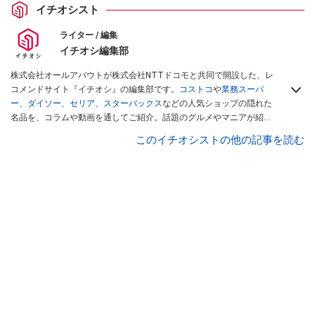
イチオシスト
ライター / 編集
イチオシ編集部
株式会社オールアバウトが株式会社NTTドコモと共同で開設した、レ
コメンドサイト『イチオシ』の編集部です。
コストコ
や
業務スーパ
ー
、
ダイソー
、
セリア
、
スターバックス
などの人気ショップの隠れた
名品を、コラムや動画を通してご紹介。話題のグルメやマニアが紹介
するアウトドア情報も満載です。配信しているコンテンツは専門家や
このイチオシストの他の記事を読む
インフルエンサーが実際に使用してレビューしています。毎日トレン
ド情報をお届けしているので、ぜひ
Googleニュースでフォロー
してく
ださい！