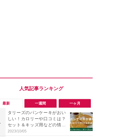
最新
一週間
一ヶ月
タリーズのパンケーキがおい
「勝手にデ
しい！カロリーや口コミは？
る!?」Win
1
1
セット＆キッズ用などの情報
オフにして最
も
身を守る技
2023/10/05
2026/08/05