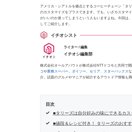
アメリカ・シアトルを拠点とするコーヒーチェーン「タリ
のカスタマイズをプラスできます。でも、いざカスタマイ
がいいのか迷ってしまうという人もいますよね。今回は、
してご紹介します。
イチオシスト
ライター / 編集
イチオシ編集部
株式会社オールアバウトが株式会社NTTドコモと共同で
コ
や
業務スーパー
、
ダイソー
、
セリア
、
スターバックス
な
介。話題のグルメやマニアが紹介するアウトドア情報も満
が実際に使用してレビューしています。毎日トレンド情報
ださい！
目次
■タリーズは自分好みの味にできるカス
■値段＆レシピ付き！ タリーズのおす