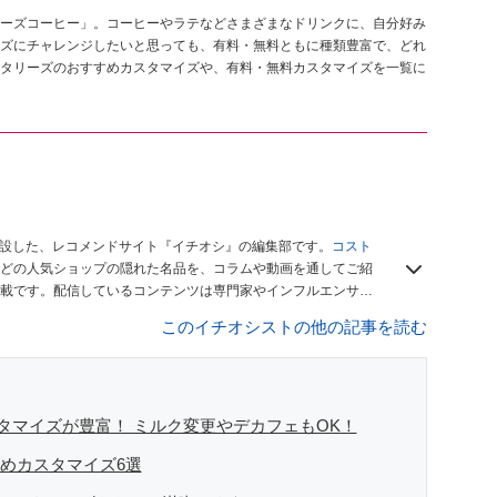
ーズコーヒー」。コーヒーやラテなどさまざまなドリンクに、自分好み
ズにチャレンジしたいと思っても、有料・無料ともに種類豊富で、どれ
タリーズのおすすめカスタマイズや、有料・無料カスタマイズを一覧に
開設した、レコメンドサイト『イチオシ』の編集部です。
コスト
どの人気ショップの隠れた名品を、コラムや動画を通してご紹
載です。配信しているコンテンツは専門家やインフルエンサー
をお届けしているので、ぜひ
Googleニュースでフォロー
してく
このイチオシストの他の記事を読む
タマイズが豊富！ ミルク変更やデカフェもOK！
すめカスタマイズ6選