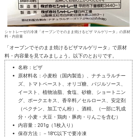
シャトレーゼの冷凍「オーブンでそのまま焼けるピザ マルゲリータ」の原材
料・内容量
「オーブンでそのまま焼けるピザマルゲリータ」で原材
料・内容量を見てみましょう。以下のとおりです。
名称：ピザ
原材料名：小麦粉（国内製造）、ナチュラルチー
ズ、トマトペースト、オリゴ糖、バジルソース、
イースト、植物油脂、食塩、砂糖、ショートニン
グ、ポークエキス、香辛料／セルロース、安定剤
（ペクチン、加工でん粉）、酒精、（一部に乳成
分・小麦・大豆・鶏肉・豚肉・りんごを含む）
内容量：201g（1枚入り）
保存方法：－18℃以下で要冷凍