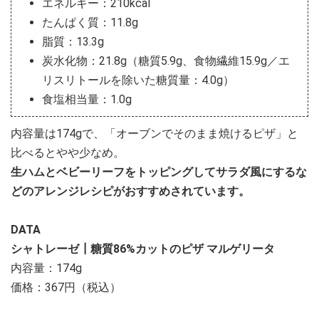
エネルギー：210kcal
たんぱく質：11.8g
脂質：13.3g
炭水化物：21.8g（糖質5.9g、食物繊維15.9g／エ
リスリトールを除いた糖質量：4.0g）
食塩相当量：1.0g
内容量は174gで、「オーブンでそのまま焼けるピザ」と
比べるとやや少なめ。
生ハムとベビーリーフをトッピングしてサラダ風にするな
どのアレンジレシピがおすすめされています。
DATA
シャトレーゼ┃糖質86%カットのピザ マルゲリータ
内容量：174g
価格：367円（税込）