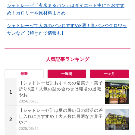
シャトレーゼ「玄米まるパン」はダイエット中にもおすす
め！カロリーや原材料まとめ
シャトレーゼで人気のパンおすすめ8選！食パンやクロワッ
サンなど【焼きたて情報も】
最新
一週間
一ヶ月
【シャトレーゼ】おすすめの箱菓子・菓子
折り5選！人気の詰め合わせは職場の退職
1
やお...
2024/05/30
【シャトレーゼ】は夏の暑い日の部活の差
し入れにおすすめ！大人数に最適なお菓子
2
やア...
2025/03/25