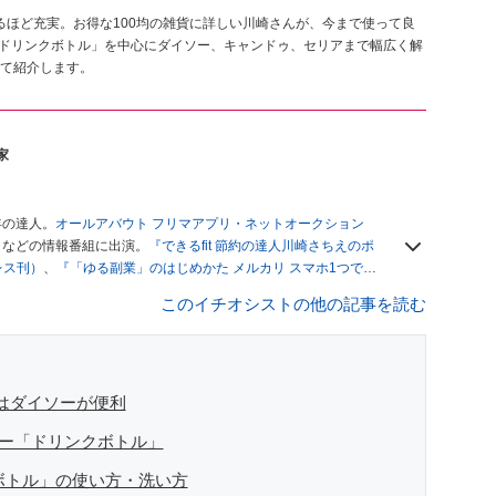
べるほど充実。お得な100均の雑貨に詳しい川崎さんが、今まで使って良
「ドリンクボトル」を中心にダイソー、キャンドゥ、セリアまで幅広く解
て紹介します。
家
年の達人。
オールアバウト フリマアプリ・ネットオークション
」
などの情報番組に出演。
『できるfit 節約の達人川崎さちえのポ
レス刊）
、
『「ゆる副業」のはじめかた メルカリ スマホ1つでス
ブログは
「川崎さちえのごちゃまぜ日記」
。
このイチオシストの他の記事を読む
辞める。翌月からの給料が０円になり、家にいながら、しかも空
引の仕方がわからずに、まずは落札者として参加。その後、出
がほぼなくなってからは、仕入れを経験。ネットオークション
フリマアプリは生活のインフラになる」という考えを持つ。ま
リマアプリが家計の救世主になりえると考え、業者とは違う視
ルはダイソーが便利
ソー「ドリンクボトル」
ボトル」の使い方・洗い方