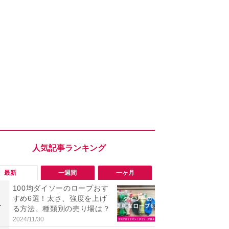
最新
一週間
一ヶ月
100均ダイソーのロープおす
「勝手にデ
すめ6選！太さ、強度を上げ
る!?」Win
1
1
る方法、種類別の売り場は？
オフにして最
身を守る技
2024/11/30
2026/08/05