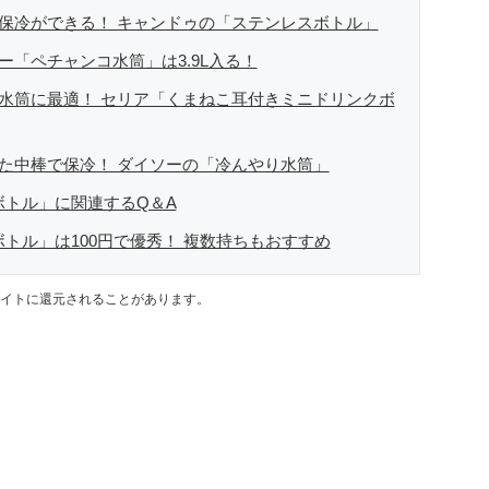
と保冷ができる！ キャンドゥの「ステンレスボトル」
ー「ペチャンコ水筒」は3.9L入る！
の水筒に最適！ セリア「くまねこ耳付きミニドリンクボ
した中棒で保冷！ ダイソーの「冷んやり水筒」
ボトル」に関連するQ＆A
ボトル」は100円で優秀！ 複数持ちもおすすめ
イトに還元されることがあります。