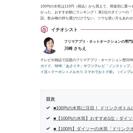
100均の水筒は110円（税込）から買えて、用途別に選
かった、おすすめ順にランキング！ 第1位のダイソーの
説。飲み物の持ち運びだけでない、ツウな使い方もあわせ
イチオシスト
フリマアプリ・ネットオークションの専門
川崎 さちえ
テレビや雑誌で話題のフリマアプリ・オークション歴20
ガイド
。
NHK「あさイチ」
や
フジテレビ「ノンストップ
イ活＋クーポン＋メルカリ スマホでおトク術』（インプ
キマ時間に効率的に稼ぐ！』（翔泳社刊）
ほか著書多数。
■経歴：2003年、夫が子育てをするために、突然会社を
いた時間でできるオークションに目をつける。しかし、取
品者側にまわり、家の中の物を出品しまくる。出品する物
目次
を生活の一部に取り入れるべく、「ネットオークションや
た消費税増税の社会においては、ネットオークションやフ
■100均の水筒に注目！ ドリンクボト
点でユーザーとして参加中。
■【100均の水筒】おすすめ1位：ダイ
■【100均】ダイソーの水筒「ドリンク