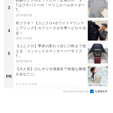
肌触りとシルエットが◎！定番のボーダー
Tはプチバトーの「マリニエールボーダー
3
T」
2019/05/30
初コラボ！【ユニクロ×ホワイトマウンテ
ニアリング】のフリースが今季ヘビロテ決
4
定！
2021/10/20
【ユニクロ】季節の変わり目に◎秋まで使
える「コットンドルマンオーバーサイズ
5
T」
2022/08/16
【大人気】ひんやり冷感寝具で快適な睡眠
をあなたに。
PR
アイリスプラザ
Recommended by