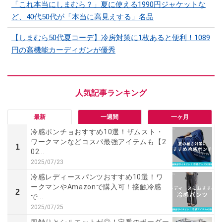
「これ本当にしまむら？」夏に使える1990円ジャケットな
ど、40代50代が「本当に高見えする」名品
【しまむら50代夏コーデ】冷房対策に1枚あると便利！1089
円の高機能カーディガンが優秀
最新
一週間
一ヶ月
冷感ポンチョおすすめ10選！ザムスト・
ワークマンなどコスパ最強アイテムも【2
1
02...
2025/07/23
冷感レディースパンツおすすめ10選！ワ
ークマンやAmazonで購入可！接触冷感
2
で...
2025/07/25