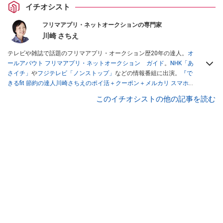
イチオシスト
フリマアプリ・ネットオークションの専門家
川崎 さちえ
テレビや雑誌で話題のフリマアプリ・オークション歴20年の達人。
オ
ールアバウト フリマアプリ・ネットオークション ガイド
。
NHK「あ
さイチ」
や
フジテレビ「ノンストップ」
などの情報番組に出演。
『で
きるfit 節約の達人川崎さちえのポイ活＋クーポン＋メルカリ スマホで
おトク術』（インプレス刊）
、
『「ゆる副業」のはじめかた メルカリ
このイチオシストの他の記事を読む
スマホ1つでスキマ時間に効率的に稼ぐ！』（翔泳社刊）
ほか著書多
数。ブログは
「川崎さちえのごちゃまぜ日記」
。
■経歴：2003年、夫が子育てをするために、突然会社を辞める。翌月
からの給料が０円になり、家にいながら、しかも空いた時間でできる
オークションに目をつける。しかし、取引の仕方がわからずに、まず
は落札者として参加。その後、出品者側にまわり、家の中の物を出品
しまくる。出品する物がほぼなくなってからは、仕入れを経験。ネッ
トオークションを生活の一部に取り入れるべく、「ネットオークショ
ンやフリマアプリは生活のインフラになる」という考えを持つ。また
消費税増税の社会においては、ネットオークションやフリマアプリが
家計の救世主になりえると考え、業者とは違う視点でユーザーとして
参加中。