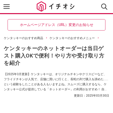
ホームページアドレス（URL）変更のお知らせ
ケンタッキーのおすすめ商品
ケンタッキーのおすすめメニュー
ケンタッキーのネットオーダーは当日ゲ
スト購入OKで便利！やり方や受け取り方
を紹介
【2025年3月更新】ケンタッキーは、オリジナルチキンやクリスピーなど、
フライドチキンが人気で、店舗に買いに行くと、長蛇の列で購入を諦めた……
という経験をしたことがある人もいますよね。スムーズに購入するなら、ケ
ンタッキー公式が提供している「ネットオーダー」の利用がおすすめ！ 自宅
や会社など好きな場所・時間に注文でき、お店では列に並ばず受け取るだけ
更新日：
2025年03月30日
の便利なシステムなんです。今回は、ケンタッキーのネットオーダーのやり
方を画像付きで解説します。