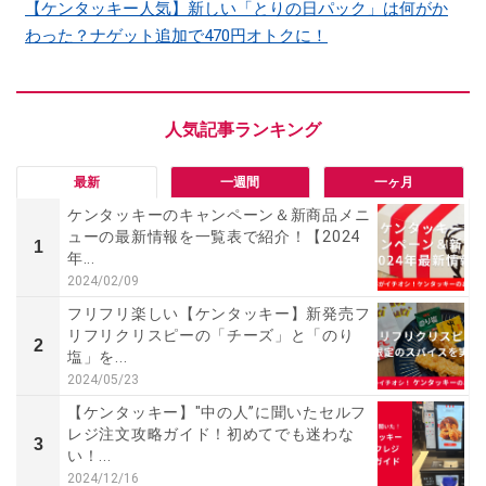
【ケンタッキー人気】新しい「とりの日パック」は何がか
わった？ナゲット追加で470円オトクに！
最新
一週間
一ヶ月
ケンタッキーのキャンペーン＆新商品メニ
ューの最新情報を一覧表で紹介！【2024
1
年...
2024/02/09
フリフリ楽しい【ケンタッキー】新発売フ
リフリクリスピーの「チーズ」と「のり
2
塩」を...
2024/05/23
【ケンタッキー】"中の人”に聞いたセルフ
レジ注⽂攻略ガイド！初めてでも迷わな
3
い！...
2024/12/16