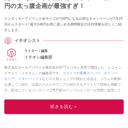
円の太っ腹企画が最強すぎ！
ケンタッキーでドリンク全サイズが100円になるお得なキャンペーンが7月29
日からスタート! 最大240円お得に楽しめる期間限定の注目情報を詳しくご紹
介します。
イチオシスト
ライター / 編集
イチオシ編集部
株式会社オールアバウトが株式会社NTTドコモと共同で開設した、レコメン
ドサイト『イチオシ』の編集部です。
コストコ
や
業務スーパー
、
ダイソー
、
セリア
、
スターバックス
などの人気ショップの隠れた名品を、コラムや動画
を通してご紹介。話題のグルメやマニアが紹介するアウトドア情報も満載で
す。配信しているコンテンツは専門家やインフルエンサーが実際に使用して
レビューしています。毎日トレンド情報をお届けしているので、ぜひ
Google
ニュースでフォロー
してください！
続きを読む＞
このイチオシストの他の記事を読む