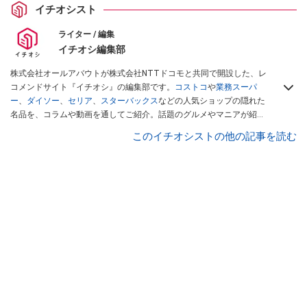
イチオシスト
ライター / 編集
イチオシ編集部
株式会社オールアバウトが株式会社NTTドコモと共同で開設した、レ
コメンドサイト『イチオシ』の編集部です。
コストコ
や
業務スーパ
ー
、
ダイソー
、
セリア
、
スターバックス
などの人気ショップの隠れた
名品を、コラムや動画を通してご紹介。話題のグルメやマニアが紹介
するアウトドア情報も満載です。配信しているコンテンツは専門家や
このイチオシストの他の記事を読む
インフルエンサーが実際に使用してレビューしています。毎日トレン
ド情報をお届けしているので、ぜひ
Googleニュースでフォロー
してく
ださい！