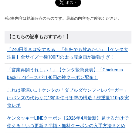
※記事内容は執筆時点のものです。最新の内容をご確認ください。
【こちらの記事もおすすめ！】
「240円引きは安すぎる」「何杯でも飲みたい」【ケンタ大
注目】全サイズ一律100円の太っ腹企画が最強すぎ！
「営業再開うれしい！」【ケンタ緊急発表】「Chicken is
back!」4ピースが1140円の神クーポン配布！
これは罪深い…！ケンタの「ダブルダウンフィレバーガー」
はバンズの代わりに“肉”を使う衝撃の構造！総重量210gを実
食レポ
ケンタッキーLINEクーポン【2026年4月最新】見せるだけで
使える！いつ更新？半額・無料クーポンの入手方法まとめ