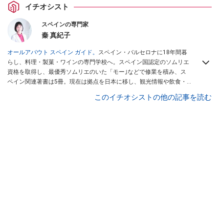
イチオシスト
スペインの専門家
秦 真紀子
オールアバウト スペイン ガイド。
スペイン・バルセロナに18年間暮
らし、料理・製菓・ワインの専門学校へ。スペイン国認定のソムリエ
資格を取得し、最優秀ソムリエのいた「モー｣などで修業を積み、ス
ペイン関連著書は5冊。現在は拠点を日本に移し、観光情報や飲食・
カフェ・スイーツ情報にも携わる。イチオシでは、
業務スーパー
・
ロ
このイチオシストの他の記事を読む
ピア
・
シャトレーゼ
など、食品・スイーツ販売チェーンのおすすめ商
品情報も発信。
著書に『スペインまるごと全17州おいしい旅』（‎産業
編集センター刊）ほか。
■経歴：ワイナリーツアーガイドや、飲食関
連の方の視察旅行のコーディネートやガイド、スペインの食について
の講演などの経験あり。2004年より「カフェ・スイーツ」（柴田書
店）、「料理通信」（料理通信社）をはじめ、日本の雑誌やWEBサイ
トに、ガストロノミー、観光、文化などについて執筆。ガイドブック
の取材のコーディネートや執筆、著書5冊あり。 現在は、拠点をバル
セロナから日本に移し、スペイン関連だけでなく日本の観光情報や飲
食店についてのコンテンツの執筆や、広報PR、出版プロデュースなど
を行う。 ■寄稿雑誌……料理通信、カフェ・スイーツ、TARZANなど ■
寄稿サイト……ぐるなびプロ、Drink planetなど ■取材コーディネー
ト……るるぶスペイン／ララチッタ／aruco／地球の歩き方ほか。