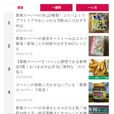
最新
一週間
一ヶ月
業務スーパーの氷は3種類！コスパよくて
アウトドアやおしゃれな宅飲みに◎おすす
1
めは...
2025/01/25
業務スーパーの激安オートミールはコスパ
最強！産地ごとの比較やおすすめのレシピ
2
も
2024/12/16
【業務スーパー】パパっと調理できる新商
品3選！おつまみやお弁当に便利な「のり
3
塩ス...
2025/06/02
スペインの朝食に欠かせないアレを「業務
スーパー」で発見！
4
2022/07/02
業務スーパーの冷凍タピオカが大人気！値
段や作り方・絶品黒糖タピオカレシピを徹