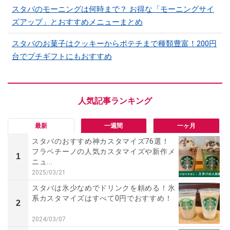
スタバのモーニングは何時まで？ お得な「モーニングサイ
ズアップ」とおすすめメニューまとめ
スタバのお菓子はクッキーからポテチまで種類豊富！200円
台でプチギフトにもおすすめ
最新
一週間
一ヶ月
スタバのおすすめ神カスタマイズ76選！
フラペチーノの人気カスタマイズや新作メ
1
ニュ...
2025/03/21
スタバは氷少なめでドリンクを頼める！氷
系カスタマイズはすべて0円でおすすめ！
2
2024/03/07