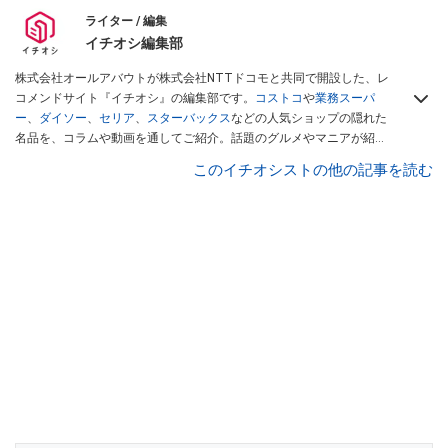
ライター / 編集
イチオシ編集部
株式会社オールアバウトが株式会社NTTドコモと共同で開設した、レ
コメンドサイト『イチオシ』の編集部です。
コストコ
や
業務スーパ
ー
、
ダイソー
、
セリア
、
スターバックス
などの人気ショップの隠れた
名品を、コラムや動画を通してご紹介。話題のグルメやマニアが紹介
するアウトドア情報も満載です。配信しているコンテンツは専門家や
このイチオシストの他の記事を読む
インフルエンサーが実際に使用してレビューしています。毎日トレン
ド情報をお届けしているので、ぜひ
Googleニュースでフォロー
してく
ださい！