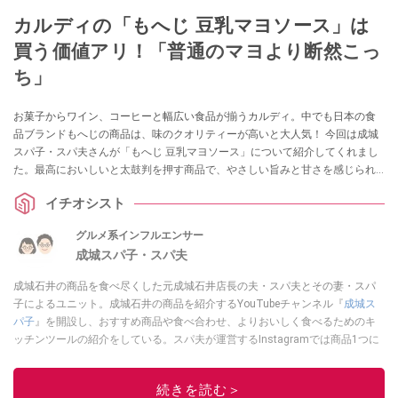
カルディの「もへじ 豆乳マヨソース」は
買う価値アリ！「普通のマヨより断然こっ
ち」
お菓子からワイン、コーヒーと幅広い食品が揃うカルディ。中でも日本の食
品ブランドもへじの商品は、味のクオリティーが高いと大人気！ 今回は成城
スパ子・スパ夫さんが「もへじ 豆乳マヨソース」について紹介してくれまし
た。最高においしいと太鼓判を押す商品で、やさしい旨みと甘さを感じられ
るとイチオシしてくれました。カルディで買うべき商品をお探しの方はぜひ
イチオシスト
チェックしてみてくださいね。
グルメ系インフルエンサー
成城スパ子・スパ夫
成城石井の商品を食べ尽くした元成城石井店長の夫・スパ夫とその妻・スパ
子によるユニット。成城石井の商品を紹介するYouTubeチャンネル『
成城ス
パ子
』を開設し、おすすめ商品や食べ合わせ、よりおいしく食べるためのキ
ッチンツールの紹介をしている。スパ夫が運営するInstagramでは商品1つに
スポットを当て、商品の歴史やストーリー、ちょっとした雑学等、商品のデ
ィープな魅力を発信している。
続きを読む＞