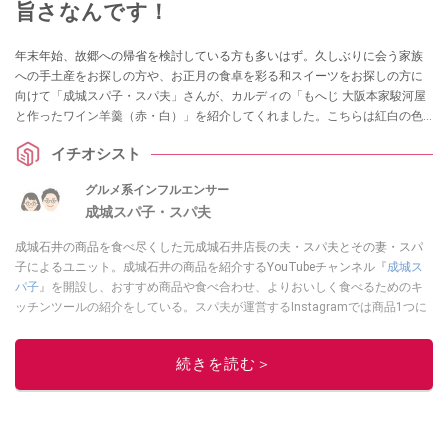
旨さなんです！
年末年始、故郷への帰省を検討している方も多いはず。久しぶりに会う家族
への手土産をお探しの方や、お正月の食卓を彩る和スイーツをお探しの方に
向けて「成城スパ子・スパ夫」さんが、カルディの「もへじ 大阪本家駿河屋
と作ったワイン羊羹（赤・白）」を紹介してくれました。こちらは紅白の色
合いを赤ワインと白ワインで表現したオシャレな和スイーツ！ 味やおすすめ
イチオシスト
のポイントを紹介してくれました。
グルメ系インフルエンサー
成城スパ子・スパ夫
成城石井の商品を食べ尽くした元成城石井店長の夫・スパ夫とその妻・スパ
子によるユニット。成城石井の商品を紹介するYouTubeチャンネル『
成城ス
パ子
』を開設し、おすすめ商品や食べ合わせ、よりおいしく食べるためのキ
ッチンツールの紹介をしている。スパ夫が運営するInstagramでは商品1つに
スポットを当て、商品の歴史やストーリー、ちょっとした雑学等、商品のデ
ィープな魅力を発信している。
続きを読む＞
このイチオシストの他の記事を読む