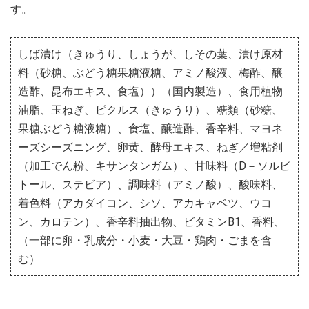
す。
しば漬け（きゅうり、しょうが、しその葉、漬け原材
料（砂糖、ぶどう糖果糖液糖、アミノ酸液、梅酢、醸
造酢、昆布エキス、食塩））（国内製造）、食用植物
油脂、玉ねぎ、ピクルス（きゅうり）、糖類（砂糖、
果糖ぶどう糖液糖）、食塩、醸造酢、香辛料、マヨネ
ーズシーズニング、卵黄、酵母エキス、ねぎ／増粘剤
（加工でん粉、キサンタンガム）、甘味料（D－ソルビ
トール、ステビア）、調味料（アミノ酸）、酸味料、
着色料（アカダイコン、シソ、アカキャベツ、ウコ
ン、カロテン）、香辛料抽出物、ビタミンB1、香料、
（一部に卵・乳成分・小麦・大豆・鶏肉・ごまを含
む）