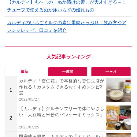
【カルディ】もへじの「ぬか漬けの素」が天才すぎる～！
チューブで使えるぬか床いらずの優れもの
カルディのいちごミルクの素は果肉たっぷり！飲み方やア
レンジレシピ、口コミを紹介
最新
一週間
一ヶ月
カルディ「杏仁霜」で本格的な杏仁豆腐が
作れる！カスタムできるおすすめレシピ3
1
選
2022/05/27
【カルディ】グルテンフリーで体にやさし
い「大豆粉と米粉のパンケーキミックス」
2
2023/07/25
即完成＆簡単！カルディの「オリジナル上