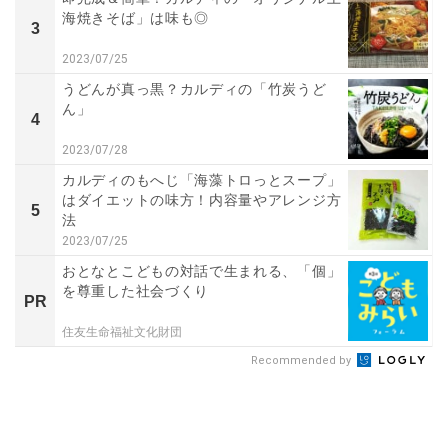
海焼きそば」は味も◎
3
2023/07/25
うどんが真っ黒？カルディの「竹炭うど
ん」
4
2023/07/28
カルディのもへじ「海藻トロっとスープ」
はダイエットの味方！内容量やアレンジ方
5
法
2023/07/25
おとなとこどもの対話で生まれる、「個」
を尊重した社会づくり
PR
住友生命福祉文化財団
Recommended by