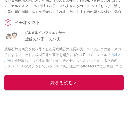
ている鶏白湯の鍋の素。今回はちゃんと美味しい鍋の素をお探しの方に向け
て、カルディマニアの成城スパ子・スパ夫さんがカルディの「もへじ 濃く
て旨い鶏白湯鍋つゆ」を紹介してくれました。おすすめの鍋の具材や、締め
のメニューなどもご紹介していますので、ぜひ参考にしてみてくださいね。
イチオシスト
グルメ系インフルエンサー
成城スパ子・スパ夫
成城石井の商品を食べ尽くした元成城石井店長の夫・スパ夫とその妻・スパ
子によるユニット。成城石井の商品を紹介するYouTubeチャンネル『
成城ス
パ子
』を開設し、おすすめ商品や食べ合わせ、よりおいしく食べるためのキ
ッチンツールの紹介をしている。スパ夫が運営するInstagramでは商品1つに
スポットを当て、商品の歴史やストーリー、ちょっとした雑学等、商品のデ
ィープな魅力を発信している。
続きを読む＞
このイチオシストの他の記事を読む