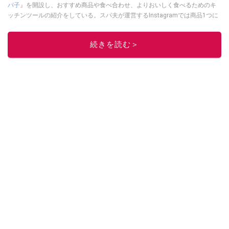
パ子
』を開設し、おすすめ商品や食べ合わせ、よりおいしく食べるためのキ
ッチンツールの紹介をしている。スパ夫が運営するInstagramでは商品1つに
スポットを当て、商品の歴史やストーリー、ちょっとした雑学等、商品のデ
ィープな魅力を発信している。
続きを読む＞
このイチオシストの他の記事を読む