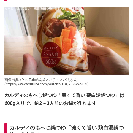
画像出典：YouTube/成城スパ子・スパ夫さん
(https://www.youtube.com/watch?v=DQ7EKww5PYI)
カルディのもへじ鍋つゆ「濃くて旨い 鶏白湯鍋つゆ」は
600g入りで、約2～3人前のお鍋が作れます
カルディのもへじ鍋つゆ「濃くて旨い 鶏白湯鍋つ