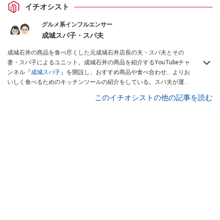
イチオシスト
グルメ系インフルエンサー
成城スパ子・スパ夫
成城石井の商品を食べ尽くした元成城石井店長の夫・スパ夫とその
妻・スパ子によるユニット。成城石井の商品を紹介するYouTubeチャ
ンネル『
成城スパ子
』を開設し、おすすめ商品や食べ合わせ、よりお
いしく食べるためのキッチンツールの紹介をしている。スパ夫が運営
するInstagramでは商品1つにスポットを当て、商品の歴史やストーリ
このイチオシストの他の記事を読む
ー、ちょっとした雑学等、商品のディープな魅力を発信している。