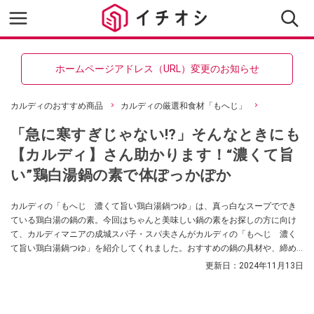
ホームページアドレス（URL）変更のお知らせ
カルディのおすすめ商品
カルディの厳選和食材「もへじ」
「急に寒すぎじゃない!?」そんなときにも
【カルディ】さん助かります！“濃くて旨
い”鶏白湯鍋の素で体ぽっかぽか
カルディの「もへじ 濃くて旨い鶏白湯鍋つゆ」は、真っ白なスープででき
ている鶏白湯の鍋の素。今回はちゃんと美味しい鍋の素をお探しの方に向け
て、カルディマニアの成城スパ子・スパ夫さんがカルディの「もへじ 濃く
て旨い鶏白湯鍋つゆ」を紹介してくれました。おすすめの鍋の具材や、締め
のメニューなどもご紹介していますので、ぜひ参考にしてみてくださいね。
更新日：
2024年11月13日