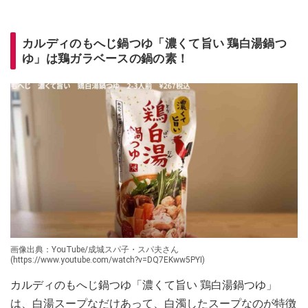
カルディのもへじ鍋つゆ「濃くて旨い 鶏白湯鍋つ
ゆ」は鶏ガラベースの鍋の素！
画像出典：YouTube/成城スパ子・スパ夫さん
(https://www.youtube.com/watch?v=DQ7EKww5PYI)
カルディのもへじ鍋つゆ「濃くて旨い 鶏白湯鍋つゆ」
は、白湯スープなだけあって、白濁したスープなのが特徴