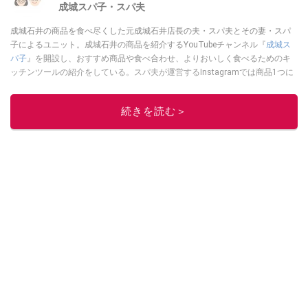
成城スパ子・スパ夫
成城石井の商品を食べ尽くした元成城石井店長の夫・スパ夫とその妻・スパ
子によるユニット。成城石井の商品を紹介するYouTubeチャンネル『
成城ス
パ子
』を開設し、おすすめ商品や食べ合わせ、よりおいしく食べるためのキ
ッチンツールの紹介をしている。スパ夫が運営するInstagramでは商品1つに
スポットを当て、商品の歴史やストーリー、ちょっとした雑学等、商品のデ
ィープな魅力を発信している。
続きを読む＞
このイチオシストの他の記事を読む