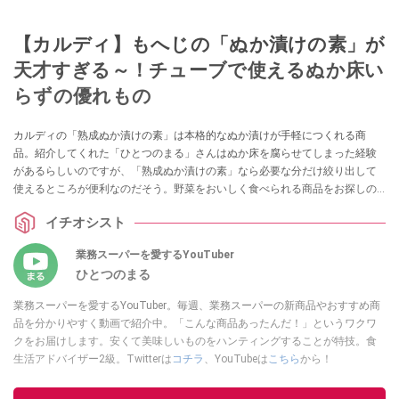
【カルディ】もへじの「ぬか漬けの素」が
天才すぎる～！チューブで使えるぬか床い
らずの優れもの
カルディの「熟成ぬか漬けの素」は本格的なぬか漬けが手軽につくれる商
品。紹介してくれた「ひとつのまる」さんはぬか床を腐らせてしまった経験
があるらしいのですが、「熟成ぬか漬けの素」なら必要な分だけ絞り出して
使えるところが便利なのだそう。野菜をおいしく食べられる商品をお探しの
方はぜひ参考にしてみてくださいね。
イチオシスト
業務スーパーを愛するYouTuber
ひとつのまる
業務スーパーを愛するYouTuber。毎週、業務スーパーの新商品やおすすめ商
品を分かりやすく動画で紹介中。「こんな商品あったんだ！」というワクワ
クをお届けします。安くて美味しいものをハンティングすることが特技。食
生活アドバイザー2級。Twitterは
コチラ
、YouTubeは
こちら
から！
このイチオシストの他の記事を読む