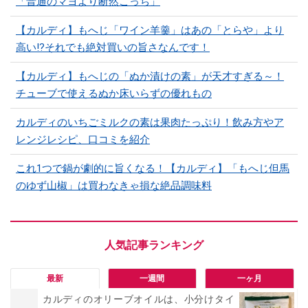
「普通のマヨより断然こっち」
【カルディ】もへじ「ワイン羊羹」はあの「とらや」より
高い!?それでも絶対買いの旨さなんです！
【カルディ】もへじの「ぬか漬けの素」が天才すぎる～！
チューブで使えるぬか床いらずの優れもの
カルディのいちごミルクの素は果肉たっぷり！飲み方やア
レンジレシピ、口コミを紹介
これ1つで鍋が劇的に旨くなる！【カルディ】「もへじ但馬
のゆず山椒」は買わなきゃ損な絶品調味料
最新
一週間
一ヶ月
カルディのオリーブオイルは、小分けタイ