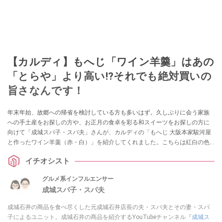
【カルディ】もへじ「ワイン羊羹」はあの
「とらや」より高い!?それでも絶対買いの
旨さなんです！
年末年始、故郷への帰省を検討している方も多いはず。久しぶりに会う家族
への手土産をお探しの方や、お正月の食卓を彩る和スイーツをお探しの方に
向けて「成城スパ子・スパ夫」さんが、カルディの「もへじ 大阪本家駿河屋
と作ったワイン羊羹（赤・白）」を紹介してくれました。こちらは紅白の色
合いを赤ワインと白ワインで表現したオシャレな和スイーツ！ 味やおすすめ
イチオシスト
のポイントを紹介してくれました。
グルメ系インフルエンサー
成城スパ子・スパ夫
成城石井の商品を食べ尽くした元成城石井店長の夫・スパ夫とその妻・スパ
子によるユニット。成城石井の商品を紹介するYouTubeチャンネル『
成城ス