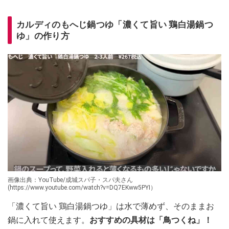
カルディのもへじ鍋つゆ「濃くて旨い 鶏白湯鍋つ
ゆ」の作り方
画像出典：YouTube/成城スパ子・スパ夫さん
(https://www.youtube.com/watch?v=DQ7EKww5PYI）
「濃くて旨い 鶏白湯鍋つゆ」は水で薄めず、そのままお
鍋に入れて使えます。
おすすめの具材は「鳥つくね」！