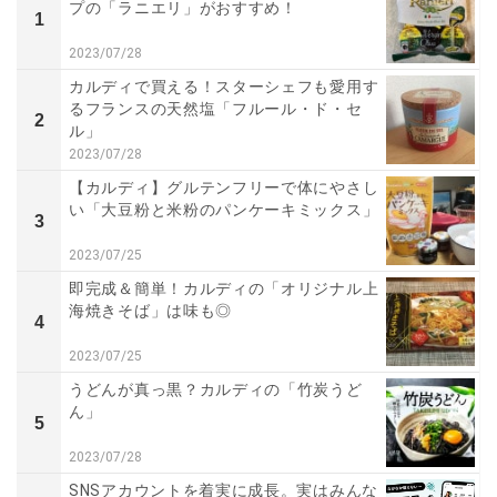
プの「ラニエリ」がおすすめ！
1
2023/07/28
カルディで買える！スターシェフも愛用す
るフランスの天然塩「フルール・ド・セ
2
ル」
2023/07/28
【カルディ】グルテンフリーで体にやさし
い「大豆粉と米粉のパンケーキミックス」
3
2023/07/25
即完成＆簡単！カルディの「オリジナル上
海焼きそば」は味も◎
4
2023/07/25
うどんが真っ黒？カルディの「竹炭うど
ん」
5
2023/07/28
SNSアカウントを着実に成長。実はみんな