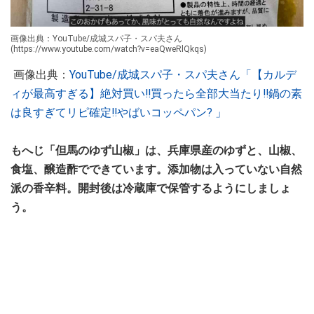
画像出典：YouTube/成城スパ子・スパ夫さん
(https://www.youtube.com/watch?v=eaQweRlQkqs)
画像出典：
YouTube/成城スパ子・スパ夫さん「【カルデ
ィが最高すぎる】絶対買い‼️買ったら全部大当たり‼️鍋の素
は良すぎてリピ確定‼︎やばいコッペパン? 」
もへじ「但馬のゆず山椒」は、兵庫県産のゆずと、山椒、
食塩、醸造酢でできています。添加物は入っていない自然
派の香辛料。開封後は冷蔵庫で保管するようにしましょ
う。