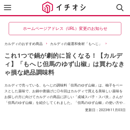
ホームページアドレス（URL）変更のお知らせ
カルディのおすすめ商品
カルディの厳選和食材「もへじ」
これ1つで鍋が劇的に旨くなる！【カルデ
ィ】「もへじ但馬のゆず山椒」は買わなき
ゃ損な絶品調味料
カルディで売っている、もへじの調味料「但馬のゆず山椒」は、柚子をベー
スとした薬味で、お鍋や唐揚げに◎今回はカルディで買える美味しい薬味を
お探しの方に向けてカルディの商品に詳しい「成城スパ子・スパ夫」さんが
「但馬のゆず山椒」を紹介してくれました。「但馬のゆず山椒」の使い方や
口コミもご紹介していますので、ぜひ参考にしてみてくださいね。
更新日：
2023年11月03日