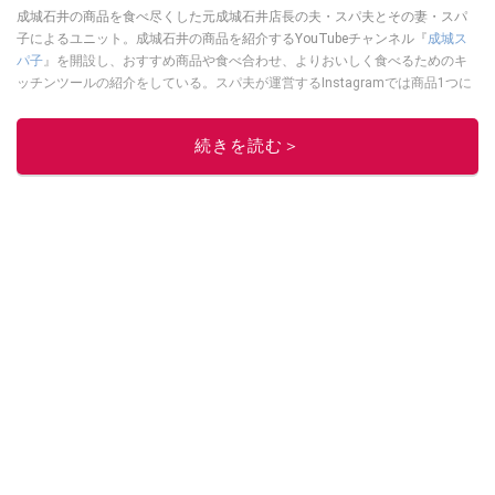
成城石井の商品を食べ尽くした元成城石井店長の夫・スパ夫とその妻・スパ
子によるユニット。成城石井の商品を紹介するYouTubeチャンネル『
成城ス
パ子
』を開設し、おすすめ商品や食べ合わせ、よりおいしく食べるためのキ
ッチンツールの紹介をしている。スパ夫が運営するInstagramでは商品1つに
スポットを当て、商品の歴史やストーリー、ちょっとした雑学等、商品のデ
ィープな魅力を発信している。
続きを読む＞
このイチオシストの他の記事を読む