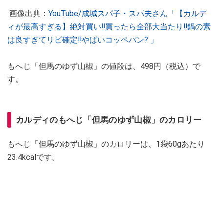
画像出典：
YouTube/成城スパ子・スパ夫さん「【カルデ
ィが最高すぎる】絶対買い‼️買ったら全部大当たり‼️鍋の素
は良すぎてリピ確定‼︎やばいコッペパン? 」
もへじ「但馬のゆず山椒」の値段は、498円（税込）で
す。
カルディのもへじ「但馬のゆず山椒」のカロリー
もへじ「但馬のゆず山椒」のカロリーは、1袋60gあたり
23.4kcalです。