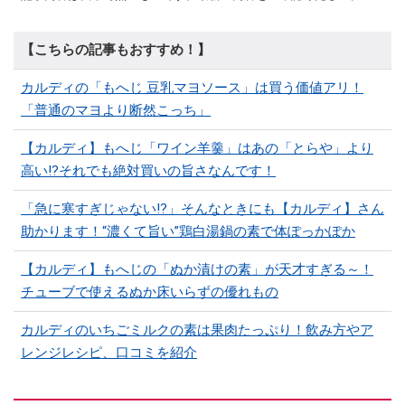
【こちらの記事もおすすめ！】
カルディの「もへじ 豆乳マヨソース」は買う価値アリ！
「普通のマヨより断然こっち」
【カルディ】もへじ「ワイン羊羹」はあの「とらや」より
高い!?それでも絶対買いの旨さなんです！
「急に寒すぎじゃない!?」そんなときにも【カルディ】さん
助かります！“濃くて旨い”鶏白湯鍋の素で体ぽっかぽか
【カルディ】もへじの「ぬか漬けの素」が天才すぎる～！
チューブで使えるぬか床いらずの優れもの
カルディのいちごミルクの素は果肉たっぷり！飲み方やア
レンジレシピ、口コミを紹介