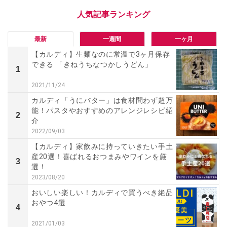
最新
一週間
一ヶ月
【カルディ】生麺なのに常温で3ヶ月保存
できる 「きねうちなつかしうどん」
1
2021/11/24
カルディ「うにバター」は食材問わず超万
能！パスタやおすすめのアレンジレシピ紹
2
介
2022/09/03
【カルディ】家飲みに持っていきたい手土
産20選！喜ばれるおつまみやワインを厳
3
選！
2023/08/20
おいしい楽しい！カルディで買うべき絶品
おやつ4選
4
2021/01/03