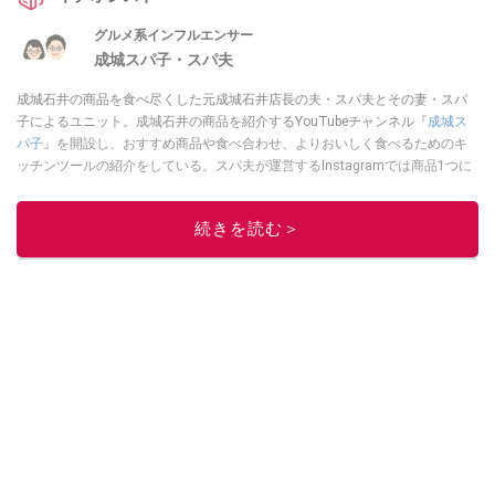
グルメ系インフルエンサー
成城スパ子・スパ夫
成城石井の商品を食べ尽くした元成城石井店長の夫・スパ夫とその妻・スパ
子によるユニット。成城石井の商品を紹介するYouTubeチャンネル『
成城ス
パ子
』を開設し、おすすめ商品や食べ合わせ、よりおいしく食べるためのキ
ッチンツールの紹介をしている。スパ夫が運営するInstagramでは商品1つに
スポットを当て、商品の歴史やストーリー、ちょっとした雑学等、商品のデ
ィープな魅力を発信している。
続きを読む＞
このイチオシストの他の記事を読む