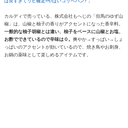
は良すぎてリピ確定‼︎やばいコッペパン? 」
カルディで売っている、株式会社もへじの「但馬のゆず山
椒」は、山椒と柚子の香りがアクセントになった香辛料。
一般的な柚子胡椒とは違い、柚子をベースに山椒とお塩、
お酢でできているので辛味は０。
爽やか→すっぱい→しょ
っぱいのアクセントが効いているので、焼き鳥やお刺身、
お鍋の薬味として楽しめるアイテムです。