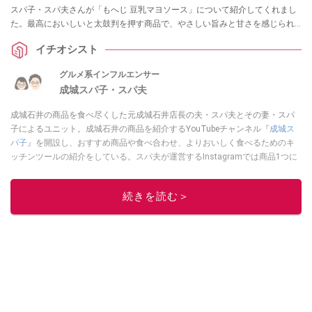
スパ子・スパ夫さんが「もへじ 豆乳マヨソース」について紹介してくれまし
た。最高においしいと太鼓判を押す商品で、やさしい旨みと甘さを感じられ
るとイチオシしてくれました。カルディで買うべき商品をお探しの方はぜひ
イチオシスト
チェックしてみてくださいね。
グルメ系インフルエンサー
成城スパ子・スパ夫
成城石井の商品を食べ尽くした元成城石井店長の夫・スパ夫とその妻・スパ
子によるユニット。成城石井の商品を紹介するYouTubeチャンネル『
成城ス
パ子
』を開設し、おすすめ商品や食べ合わせ、よりおいしく食べるためのキ
ッチンツールの紹介をしている。スパ夫が運営するInstagramでは商品1つに
スポットを当て、商品の歴史やストーリー、ちょっとした雑学等、商品のデ
ィープな魅力を発信している。
続きを読む＞
このイチオシストの他の記事を読む