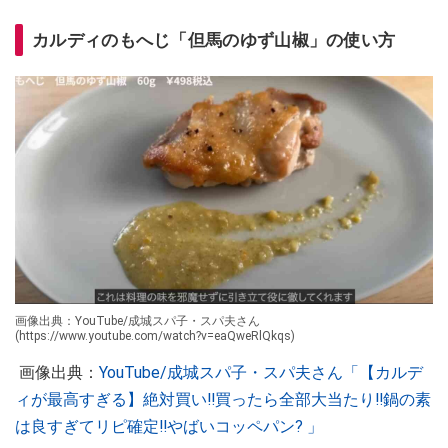
カルディのもへじ「但馬のゆず山椒」の使い方
画像出典：YouTube/成城スパ子・スパ夫さん
(https://www.youtube.com/watch?v=eaQweRlQkqs)
画像出典：
YouTube/成城スパ子・スパ夫さん「【カルデ
ィが最高すぎる】絶対買い‼️買ったら全部大当たり‼️鍋の素
は良すぎてリピ確定‼︎やばいコッペパン? 」