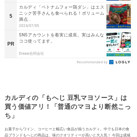
カルディ「ベトナムフォー鶏ダシ」はエス
ニック苦手さんも食べられる！ボリューム
5
満点...
2024/07/05
SNSアカウントを着実に成長。実はみんな
ココ使ってます。
PR
Dreaw合同会社
Recommended by
カルディの「もへじ 豆乳マヨソース」は
買う価値アリ！「普通のマヨより断然こっ
ち」
お菓子からワイン、コーヒーと幅広い食品が揃うカルディ。中でも日本の食
品ブランドもへじの商品は、味のクオリティーが高いと大人気！ 今回は成城