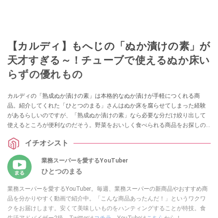
【カルディ】もへじの「ぬか漬けの素」が
天才すぎる～！チューブで使えるぬか床い
らずの優れもの
カルディの「熟成ぬか漬けの素」は本格的なぬか漬けが手軽につくれる商
品。紹介してくれた「ひとつのまる」さんはぬか床を腐らせてしまった経験
があるらしいのですが、「熟成ぬか漬けの素」なら必要な分だけ絞り出して
使えるところが便利なのだそう。野菜をおいしく食べられる商品をお探しの
方はぜひ参考にしてみてくださいね。
イチオシスト
業務スーパーを愛するYouTuber
ひとつのまる
業務スーパーを愛するYouTuber。毎週、業務スーパーの新商品やおすすめ商
品を分かりやすく動画で紹介中。「こんな商品あったんだ！」というワクワ
クをお届けします。安くて美味しいものをハンティングすることが特技。食
生活アドバイザー2級。Twitterは
コチラ
、YouTubeは
こちら
から！