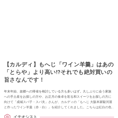
【カルディ】もへじ「ワイン羊羹」はあの
「とらや」より高い!?それでも絶対買いの
旨さなんです！
年末年始、故郷への帰省を検討している方も多いはず。久しぶりに会う家族
への手土産をお探しの方や、お正月の食卓を彩る和スイーツをお探しの方に
向けて「成城スパ子・スパ夫」さんが、カルディの「もへじ 大阪本家駿河屋
と作ったワイン羊羹（赤・白）」を紹介してくれました。こちらは紅白の色
合いを赤ワインと白ワインで表現したオシャレな和スイーツ！ 味やおすすめ
イチオシスト
のポイントを紹介してくれました。