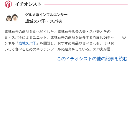
イチオシスト
グルメ系インフルエンサー
成城スパ子・スパ夫
成城石井の商品を食べ尽くした元成城石井店長の夫・スパ夫とその
妻・スパ子によるユニット。成城石井の商品を紹介するYouTubeチャ
ンネル『
成城スパ子
』を開設し、おすすめ商品や食べ合わせ、よりお
いしく食べるためのキッチンツールの紹介をしている。スパ夫が運営
するInstagramでは商品1つにスポットを当て、商品の歴史やストーリ
このイチオシストの他の記事を読む
ー、ちょっとした雑学等、商品のディープな魅力を発信している。