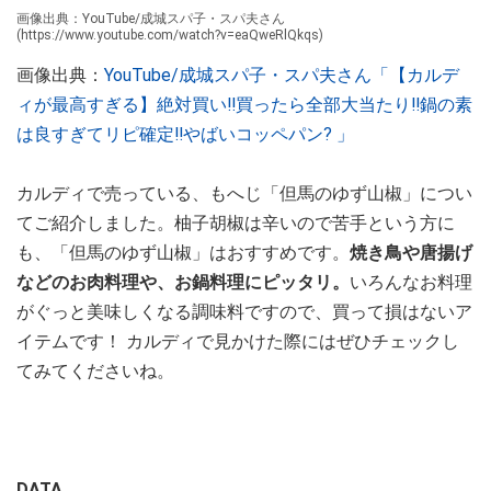
画像出典：YouTube/成城スパ子・スパ夫さん
(https://www.youtube.com/watch?v=eaQweRlQkqs)
画像出典：
YouTube/成城スパ子・スパ夫さん「【カルデ
ィが最高すぎる】絶対買い‼️買ったら全部大当たり‼️鍋の素
は良すぎてリピ確定‼︎やばいコッペパン? 」
カルディで売っている、もへじ「但馬のゆず山椒」につい
てご紹介しました。柚子胡椒は辛いので苦手という方に
も、「但馬のゆず山椒」はおすすめです。
焼き鳥や唐揚げ
などのお肉料理や、お鍋料理にピッタリ。
いろんなお料理
がぐっと美味しくなる調味料ですので、買って損はないア
イテムです！ カルディで見かけた際にはぜひチェックし
てみてくださいね。
DATA