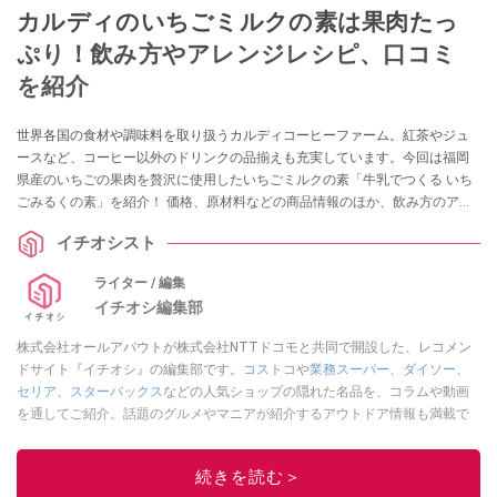
カルディのいちごミルクの素は果肉たっ
ぷり！飲み方やアレンジレシピ、口コミ
を紹介
世界各国の食材や調味料を取り扱うカルディコーヒーファーム。紅茶やジュ
ースなど、コーヒー以外のドリンクの品揃えも充実しています。今回は福岡
県産のいちごの果肉を贅沢に使用したいちごミルクの素「牛乳でつくる いち
ごみるくの素」を紹介！ 価格、原材料などの商品情報のほか、飲み方のアレ
ンジや気になる口コミなどもお届けします。
イチオシスト
ライター / 編集
イチオシ編集部
株式会社オールアバウトが株式会社NTTドコモと共同で開設した、レコメン
ドサイト『イチオシ』の編集部です。
コストコ
や
業務スーパー
、
ダイソー
、
セリア
、
スターバックス
などの人気ショップの隠れた名品を、コラムや動画
を通してご紹介。話題のグルメやマニアが紹介するアウトドア情報も満載で
す。配信しているコンテンツは専門家やインフルエンサーが実際に使用して
レビューしています。毎日トレンド情報をお届けしているので、ぜひ
Google
続きを読む＞
ニュースでフォロー
してください！