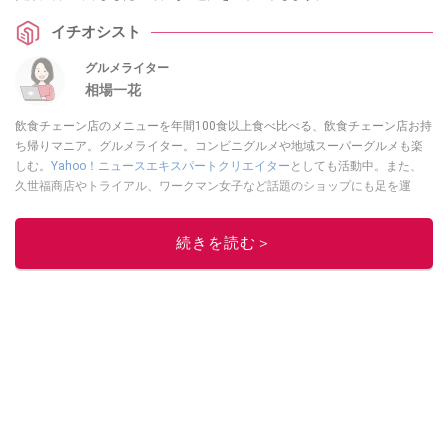
イチオシスト
グルメライター
相場一花
飲食チェーン店のメニューを年間100食以上食べ比べる、飲食チェーン店お持
ち帰りマニア。グルメライター。コンビニグルメや地域スーパーグルメも楽
しむ。
Yahoo！ニュースエキスパートクリエイター
としても活動中。また、
久世福商店やトライアル、ワークマン女子など話題のショップにも足を運
ぶ。晋遊舎「LDK」や
「360LiFE」
、KADOKAWA
「レタスクラブ」
、集英社
「週刊プレイボーイ」、宝島社「おいしい！ シャトレーゼBOOK」などでグ
続きを読む＞
ルメライター、食の専門家として出演実績あり。
このイチオシストの他の記事を読む