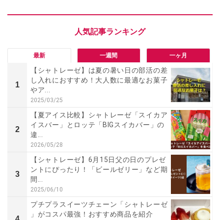
最新
一週間
一ヶ月
【シャトレーゼ】は夏の暑い日の部活の差
し入れにおすすめ！大人数に最適なお菓子
1
やア...
2025/03/25
【夏アイス比較】シャトレーゼ「スイカア
イスバー」とロッテ「BIGスイカバー」の
2
違...
2026/05/28
【シャトレーゼ】6月15日父の日のプレゼ
ントにぴったり！「ビールゼリー」など期
3
間...
2025/06/10
プチプラスイーツチェーン「シャトレーゼ
」がコスパ最強！おすすめ商品を紹介
4