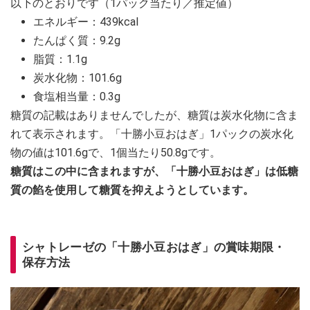
以下のとおりです（1パック当たり／推定値）
エネルギー：439kcal
たんぱく質：9.2g
脂質：1.1g
炭水化物：101.6g
食塩相当量：0.3g
糖質の記載はありませんでしたが、糖質は炭水化物に含ま
れて表示されます。「十勝小豆おはぎ」1パックの炭水化
物の値は101.6gで、1個当たり50.8gです。
糖質はこの中に含まれますが、「十勝小豆おはぎ」は低糖
質の餡を使用して糖質を抑えようとしています。
シャトレーゼの「十勝小豆おはぎ」の賞味期限・
保存方法