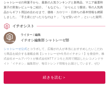
シャトレーゼの和菓子から、最新の人気ランキングと新商品、マニア厳選和
菓子の実食レビューをご紹介。「もなどら」「かりんとう饅頭」等の人気商
品からギフト用詰め合わせまで、価格・カロリー・日持ちの基本情報を網羅
しました。「手土産にぴったりなのは？ 」「なぜ安いの？ 」といった疑問に
ついても解説します。
イチオシスト
ライター / 編集
イチオシ編集部 シャトレーゼ部
シャトレーゼ公式
とコラボして、広報がの人が本当におすすめしたいこだわ
り商品を紹介する連載企画【シャトレーゼ×今月のイチオシ！】を発信中。株
式会社オールアバウトが株式会社NTTドコモと共同で開設したレコメンドサ
イト「イチオシ」編集部が、毎日トレンド情報をお届けしています。ぜひ
Googleニュースでフォロー
してください！
このイチオシストの他の記事を読む
続きを読む＞