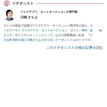
イチオシスト
フリマアプリ・ネットオークションの専門家
川崎 さちえ
テレビや雑誌で話題のフリマアプリ・オークション歴20年の達人。
オ
ールアバウト フリマアプリ・ネットオークション ガイド
。
NHK「あ
さイチ」
や
フジテレビ「ノンストップ」
などの情報番組に出演。
『で
きるfit 節約の達人川崎さちえのポイ活＋クーポン＋メルカリ スマホで
おトク術』（インプレス刊）
、
『「ゆる副業」のはじめかた メルカリ
このイチオシストの他の記事を読む
スマホ1つでスキマ時間に効率的に稼ぐ！』（翔泳社刊）
ほか著書多
数。ブログは
「川崎さちえのごちゃまぜ日記」
。
■経歴：2003年、夫が子育てをするために、突然会社を辞める。翌月
からの給料が０円になり、家にいながら、しかも空いた時間でできる
オークションに目をつける。しかし、取引の仕方がわからずに、まず
は落札者として参加。その後、出品者側にまわり、家の中の物を出品
しまくる。出品する物がほぼなくなってからは、仕入れを経験。ネッ
トオークションを生活の一部に取り入れるべく、「ネットオークショ
ンやフリマアプリは生活のインフラになる」という考えを持つ。また
消費税増税の社会においては、ネットオークションやフリマアプリが
家計の救世主になりえると考え、業者とは違う視点でユーザーとして
参加中。