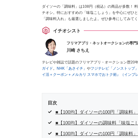
ダイソーの「調味料」は108円（税込）の商品が多数！
チオシ。特におすすめの「味塩こしょう」を中心にぜひと
「調味料入れ」も厳選しましたよ。ぜひ参考にしてみてく
イチオシスト
フリマアプリ・ネットオークションの専門
川崎 さちえ
テレビや雑誌で話題のフリマアプリ・オークション歴20
ガイド
。
NHK「あさイチ」
や
フジテレビ「ノンストップ
イ活＋クーポン＋メルカリ スマホでおトク術』（インプ
キマ時間に効率的に稼ぐ！』（翔泳社刊）
ほか著書多数。
■経歴：2003年、夫が子育てをするために、突然会社を
いた時間でできるオークションに目をつける。しかし、取
品者側にまわり、家の中の物を出品しまくる。出品する物
目次
を生活の一部に取り入れるべく、「ネットオークションや
た消費税増税の社会においては、ネットオークションやフ
■【100均】ダイソーの100円「調味料
点でユーザーとして参加中。
■【100均】ダイソーの調味料「味塩
■【100均】ダイソーの100円「調味料