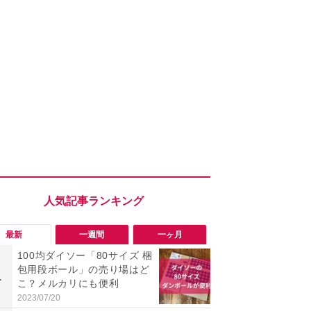
最新
一週間
一ヶ月
100均ダイソー「80サイズ 梱
「勝手にデ
包用段ボール」の売り場はど
る!?」Win
1
1
こ？メルカリにも便利
オフにして最
身を守る技
2023/07/20
2026/08/05