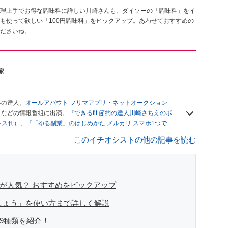
 料理上手でお得な調味料に詳しい川崎さんも、ダイソーの「調味料」をイ
も使って欲しい「100円調味料」をピックアップ。あわせておすすめの
ださいね。
家
年の達人。
オールアバウト フリマアプリ・ネットオークション
」
などの情報番組に出演。
『できるfit 節約の達人川崎さちえのポ
レス刊）
、
『「ゆる副業」のはじめかた メルカリ スマホ1つでス
ブログは
「川崎さちえのごちゃまぜ日記」
。
このイチオシストの他の記事を読む
辞める。翌月からの給料が０円になり、家にいながら、しかも空
引の仕方がわからずに、まずは落札者として参加。その後、出
がほぼなくなってからは、仕入れを経験。ネットオークション
フリマアプリは生活のインフラになる」という考えを持つ。ま
リマアプリが家計の救世主になりえると考え、業者とは違う視
」が人気？ おすすめをピックアップ
こしょう」を使い方まで詳しく解説
」9種類を紹介！