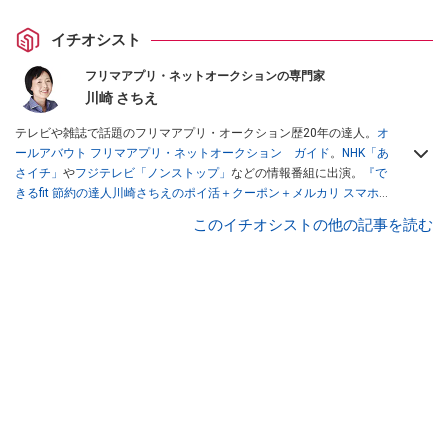
イチオシスト
フリマアプリ・ネットオークションの専門家
川崎 さちえ
テレビや雑誌で話題のフリマアプリ・オークション歴20年の達人。
オ
ールアバウト フリマアプリ・ネットオークション ガイド
。
NHK「あ
さイチ」
や
フジテレビ「ノンストップ」
などの情報番組に出演。
『で
きるfit 節約の達人川崎さちえのポイ活＋クーポン＋メルカリ スマホで
おトク術』（インプレス刊）
、
『「ゆる副業」のはじめかた メルカリ
このイチオシストの他の記事を読む
スマホ1つでスキマ時間に効率的に稼ぐ！』（翔泳社刊）
ほか著書多
数。ブログは
「川崎さちえのごちゃまぜ日記」
。
■経歴：2003年、夫が子育てをするために、突然会社を辞める。翌月
からの給料が０円になり、家にいながら、しかも空いた時間でできる
オークションに目をつける。しかし、取引の仕方がわからずに、まず
は落札者として参加。その後、出品者側にまわり、家の中の物を出品
しまくる。出品する物がほぼなくなってからは、仕入れを経験。ネッ
トオークションを生活の一部に取り入れるべく、「ネットオークショ
ンやフリマアプリは生活のインフラになる」という考えを持つ。また
消費税増税の社会においては、ネットオークションやフリマアプリが
家計の救世主になりえると考え、業者とは違う視点でユーザーとして