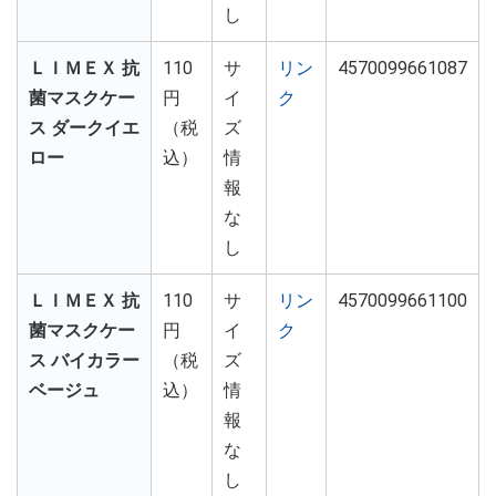
し
ＬＩＭＥＸ 抗
110
サ
リン
4570099661087
菌マスクケー
円
イ
ク
ス ダークイエ
（税
ズ
ロー
込）
情
報
な
し
ＬＩＭＥＸ 抗
110
サ
リン
4570099661100
菌マスクケー
円
イ
ク
ス バイカラー
（税
ズ
ベージュ
込）
情
報
な
し