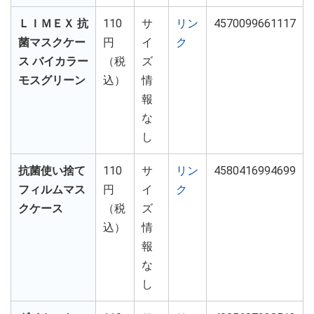
ＬＩＭＥＸ 抗
110
サ
リン
4570099661117
菌マスクケー
円
イ
ク
ス バイカラー
（税
ズ
モスグリーン
込）
情
報
な
し
抗菌使い捨て
110
サ
リン
4580416994699
フィルムマス
円
イ
ク
クケース
（税
ズ
込）
情
報
な
し