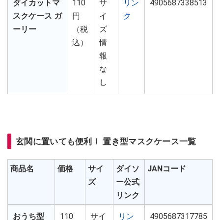
ダイカットマ
110
サ
リン
4905687338513
スクケース ガ
円
イ
ク
ーリー
（税
ズ
込）
情
報
な
し
玄関に置いても便利！ 置き型マスクケース一覧
商品名
価格
サイ
ダイソ
JANコード
ズ
ー公式
リンク
おうち型
110
サイ
リン
4905687317785