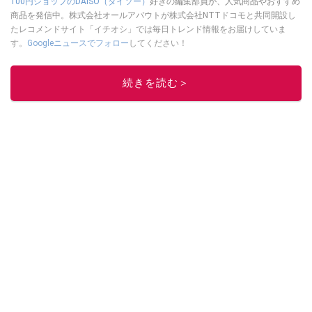
100円ショップのDAISO（ダイソー）
好きの編集部員が、人気商品やおすすめ
商品を発信中。株式会社オールアバウトが株式会社NTTドコモと共同開設し
たレコメンドサイト「イチオシ」では毎日トレンド情報をお届けしていま
す。
Googleニュースでフォロー
してください！
このイチオシストの他の記事を読む
続きを読む＞