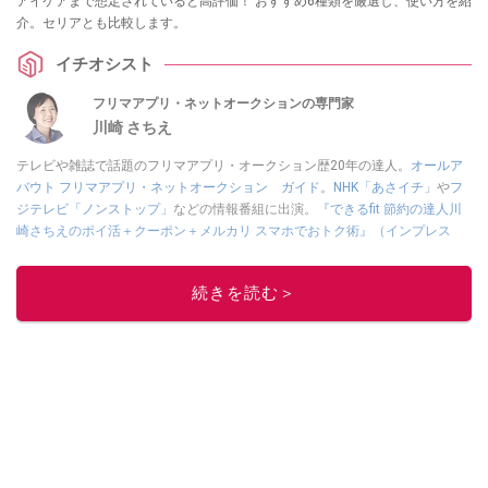
アイケアまで想定されていると高評価！ おすすめ6種類を厳選し、使い方を紹
介。セリアとも比較します。
イチオシスト
フリマアプリ・ネットオークションの専門家
川崎 さちえ
テレビや雑誌で話題のフリマアプリ・オークション歴20年の達人。
オールア
バウト フリマアプリ・ネットオークション ガイド
。
NHK「あさイチ」
や
フ
ジテレビ「ノンストップ」
などの情報番組に出演。
『できるfit 節約の達人川
崎さちえのポイ活＋クーポン＋メルカリ スマホでおトク術』（インプレス
刊）
、
『「ゆる副業」のはじめかた メルカリ スマホ1つでスキマ時間に効率
的に稼ぐ！』（翔泳社刊）
ほか著書多数。ブログは
「川崎さちえのごちゃま
続きを読む＞
ぜ日記」
。
■経歴：2003年、夫が子育てをするために、突然会社を辞める。翌月からの
給料が０円になり、家にいながら、しかも空いた時間でできるオークション
に目をつける。しかし、取引の仕方がわからずに、まずは落札者として参
加。その後、出品者側にまわり、家の中の物を出品しまくる。出品する物が
ほぼなくなってからは、仕入れを経験。ネットオークションを生活の一部に
取り入れるべく、「ネットオークションやフリマアプリは生活のインフラに
なる」という考えを持つ。また消費税増税の社会においては、ネットオーク
ションやフリマアプリが家計の救世主になりえると考え、業者とは違う視点