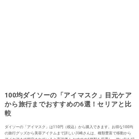
取り入れるべく、「ネットオークションやフリマアプリは生活のインフラに
なる」という考えを持つ。また消費税増税の社会においては、ネットオーク
ションやフリマアプリが家計の救世主になりえると考え、業者とは違う視点
でユーザーとして参加中。
このイチオシストの他の記事を読む
100均ダイソーの「アイマスク」目元ケア
から旅行までおすすめの6選！セリアと比
較
ダイソーの「アイマスク」は110円（税込）から購入できます。お得な100均
の旅行グッズから美容アイテムまで詳しい川崎さんは、種類豊富で移動から