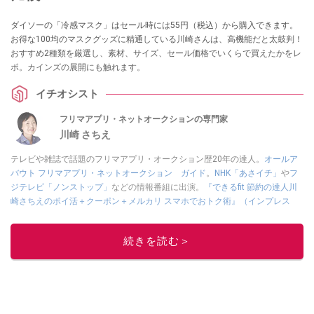
ダイソーの「冷感マスク」はセール時には55円（税込）から購入できます。
お得な100均のマスクグッズに精通している川崎さんは、高機能だと太鼓判！
おすすめ2種類を厳選し、素材、サイズ、セール価格でいくらで買えたかをレ
ポ。カインズの展開にも触れます。
イチオシスト
フリマアプリ・ネットオークションの専門家
川崎 さちえ
テレビや雑誌で話題のフリマアプリ・オークション歴20年の達人。
オールア
バウト フリマアプリ・ネットオークション ガイド
。
NHK「あさイチ」
や
フ
ジテレビ「ノンストップ」
などの情報番組に出演。
『できるfit 節約の達人川
崎さちえのポイ活＋クーポン＋メルカリ スマホでおトク術』（インプレス
刊）
、
『「ゆる副業」のはじめかた メルカリ スマホ1つでスキマ時間に効率
的に稼ぐ！』（翔泳社刊）
ほか著書多数。ブログは
「川崎さちえのごちゃま
続きを読む＞
ぜ日記」
。
■経歴：2003年、夫が子育てをするために、突然会社を辞める。翌月からの
給料が０円になり、家にいながら、しかも空いた時間でできるオークション
に目をつける。しかし、取引の仕方がわからずに、まずは落札者として参
加。その後、出品者側にまわり、家の中の物を出品しまくる。出品する物が
ほぼなくなってからは、仕入れを経験。ネットオークションを生活の一部に