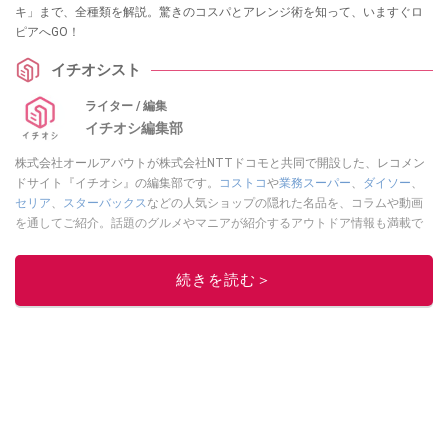
キ」まで、全種類を解説。驚きのコスパとアレンジ術を知って、いますぐロ
ピアへGO！
イチオシスト
ライター / 編集
イチオシ編集部
株式会社オールアバウトが株式会社NTTドコモと共同で開設した、レコメン
ドサイト『イチオシ』の編集部です。
コストコ
や
業務スーパー
、
ダイソー
、
セリア
、
スターバックス
などの人気ショップの隠れた名品を、コラムや動画
を通してご紹介。話題のグルメやマニアが紹介するアウトドア情報も満載で
す。配信しているコンテンツは専門家やインフルエンサーが実際に使用して
レビューしています。毎日トレンド情報をお届けしているので、ぜひ
Google
続きを読む＞
ニュースでフォロー
してください！
このイチオシストの他の記事を読む