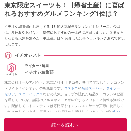
東京限定スイーツも！【帰省土産】に喜ば
れるおすすめグルメランキング1位は？
イチオシ編集部がお届けする【月間人気記事ランキング】シリーズ。今回
は、夏休みやお盆など、帰省におすすめの手土産に注目しました。読者から
もっとも人気を集めた「手土産」は？ 紹介した記事をランキング形式でお伝
えします。
イチオシスト
ライター / 編集
イチオシ編集部
株式会社オールアバウトが株式会社NTTドコモと共同で開設した、レコメン
ドサイト『イチオシ』の編集部です。
コストコ
や
業務スーパー
、
ダイソー
、
セリア
、
スターバックス
などの人気ショップの隠れた名品を、コラムや動画
を通してご紹介。話題のグルメやマニアが紹介するアウトドア情報も満載で
す。配信しているコンテンツは専門家やインフルエンサーが実際に使用して
レビューしています。毎日トレンド情報をお届けしているので、ぜひ
Google
ニュースでフォロー
してください！
続きを読む＞
このイチオシストの他の記事を読む