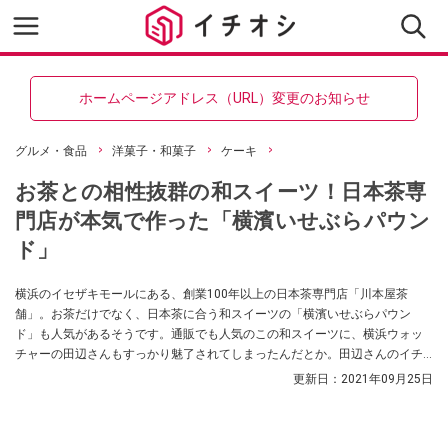
ホームページアドレス（URL）変更のお知らせ
グルメ・食品
洋菓子・和菓子
ケーキ
お茶との相性抜群の和スイーツ！日本茶専
門店が本気で作った「横濱いせぶらパウン
ド」
横浜のイセザキモールにある、創業100年以上の日本茶専門店「川本屋茶
舗」。お茶だけでなく、日本茶に合う和スイーツの「横濱いせぶらパウン
ド」も人気があるそうです。通販でも人気のこの和スイーツに、横浜ウォッ
チャーの田辺さんもすっかり魅了されてしまったんだとか。田辺さんのイチ
オシは「宇治抹茶」。「とにかく抹茶の風味が高いです！」と大絶賛するそ
更新日：
2021年09月25日
の魅力を教えてもらいました。