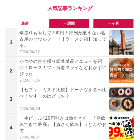
最新
一週間
一ヶ月
爆盛りもやしで700円！行列が絶えない名
古屋のソウルフード【ラーメン福】知って
1
る...
2026/06/12
かつやの持ち帰り総菜単品メニューを紹
介！ロースカツ・海老フライなどおかずに
2
ぴった...
2024/11/05
【セブン・ミスド比較】ドーナツを食べ比
べ！おすすめはどっち？
3
2026/08/04
「生ビール120円引きは熱すぎる」「昼飲
みできて最高」【資さん飲み】うどんやお
4
で...
2026/08/07