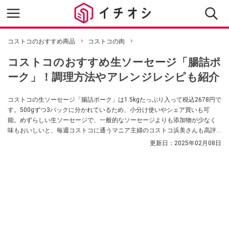
コストコのおすすめ商品
コストコの肉
コストコのおすすめ生ソーセージ「腸詰ポ
ーク」！調理方法やアレンジレシピも紹介
コストコの生ソーセージ「腸詰ポーク」は1.5kgたっぷり入って税込2678円で
す。500gずつ3パックに分かれているため、小分け使いやシェア買いも可
能。めずらしい生ソーセージで、一般的なソーセージよりも添加物が少なく
味もおいしいと、毎週コストコに通うマニア主婦のコストコ浜美さんも高評
価。今回は、コストコの「腸詰ポーク」の特徴やコスパ、おいしい食べ方や
更新日：
2025年02月08日
アレンジレシピもご紹介します。