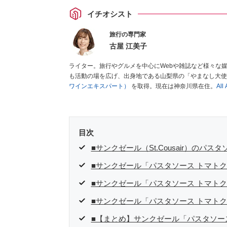
イチオシスト
旅行の専門家
古屋 江美子
ライター。旅行やグルメを中心にWebや雑誌など様々な
も活動の場を広げ、出身地である山梨県の「やまなし大使
ワインエキスパート）
を取得。現在は神奈川県在住。
Al
目次
■サンクゼール（St.Cousair）のパ
■サンクゼール「パスタソース トマト
■サンクゼール「パスタソース トマト
■サンクゼール「パスタソース トマト
■【まとめ】サンクゼール「パスタソー