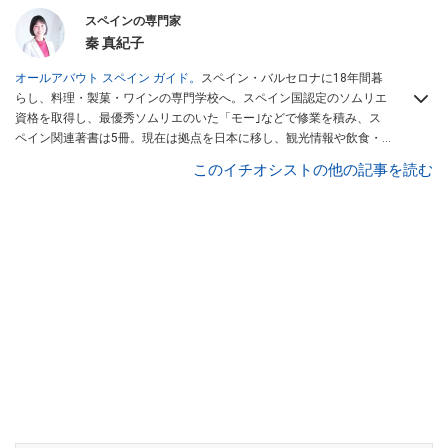
スペインの専門家
秦 真紀子
オールアバウト スペイン ガイド。
スペイン・バルセロナに18年間暮
らし、料理・製菓・ワインの専門学校へ。スペイン国認定のソムリエ
資格を取得し、最優秀ソムリエのいた「モー｣などで修業を積み、ス
ペイン関連著書は5冊。現在は拠点を日本に移し、観光情報や飲食・
カフェ・スイーツ情報にも携わる。イチオシでは、
業務スーパー
・
ロ
このイチオシストの他の記事を読む
ピア
・
シャトレーゼ
など、食品・スイーツ販売チェーンのおすすめ商
品情報も発信。
著書に『スペインまるごと全17州おいしい旅』（‎産業
編集センター刊）ほか。
■経歴：ワイナリーツアーガイドや、飲食関
連の方の視察旅行のコーディネートやガイド、スペインの食について
の講演などの経験あり。2004年より「カフェ・スイーツ」（柴田書
店）、「料理通信」（料理通信社）をはじめ、日本の雑誌やWEBサイ
トに、ガストロノミー、観光、文化などについて執筆。ガイドブック
の取材のコーディネートや執筆、著書5冊あり。 現在は、拠点をバル
セロナから日本に移し、スペイン関連だけでなく日本の観光情報や飲
食店についてのコンテンツの執筆や、広報PR、出版プロデュースなど
を行う。 ■寄稿雑誌……料理通信、カフェ・スイーツ、TARZANなど ■
寄稿サイト……ぐるなびプロ、Drink planetなど ■取材コーディネー
ト……るるぶスペイン／ララチッタ／aruco／地球の歩き方ほか。