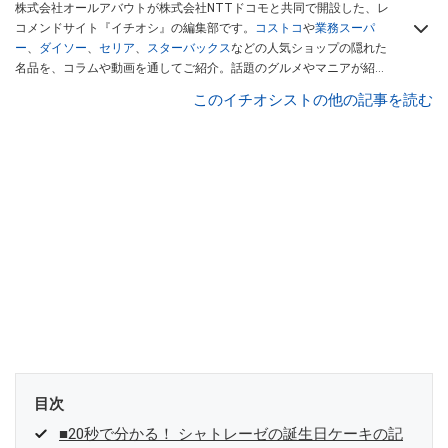
株式会社オールアバウトが株式会社NTTドコモと共同で開設した、レ
コメンドサイト『イチオシ』の編集部です。
コストコ
や
業務スーパ
ー
、
ダイソー
、
セリア
、
スターバックス
などの人気ショップの隠れた
名品を、コラムや動画を通してご紹介。話題のグルメやマニアが紹介
するアウトドア情報も満載です。配信しているコンテンツは専門家や
このイチオシストの他の記事を読む
インフルエンサーが実際に使用してレビューしています。毎日トレン
ド情報をお届けしているので、ぜひ
Googleニュースでフォロー
してく
ださい！
目次
■20秒で分かる！ シャトレーゼの誕生日ケーキの記