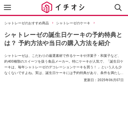
シャトレーゼのおすすめ商品
シャトレーゼのケーキ
シャトレーゼの誕生日ケーキの予約特典と
は？ 予約方法や当日の購入方法を紹介
シャトレーゼは、こだわりの厳選素材で作るケーキや洋菓子・和菓子など、
約400種類のスイーツを扱う食品メーカー。特にケーキが人気で、「誕生日ケ
ーキは、毎年シャトレーゼのデコレーションケーキを買う！ 」という人も少
なくないですよね。実は、誕生日ケーキには予約特典があり、条件を満たし
たうえでクーポンを提示すると、ピザもしくはソフトスパークリング（ジュ
更新日：
2025年06月07日
ース）が無料でもらえるんです！ 今回は、シャトレーゼの誕生日ケーキの予
約特典を受けるための条件や、ケーキの予約方法、当日購入の方法について
ご紹介します。