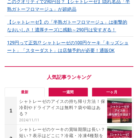
このクオリティで290円台？【シャトレーゼ】隠れ名品「半
熟ガトーフロマージュ」が超絶品
【シャトレーゼ】の「半熟ガトーフロマージュ」は衝撃的
なおいしさ！濃厚チーズに感動～290円は安すぎる！
129円って正気!? シャトレーゼの100円ケーキ「キッズショ
ート」「スターダスト」は店舗予約が必要！通販OK
最新
一週間
一ヶ月
シャトレーゼのアイスの持ち帰り方法！保
冷剤やドライアイスは無料？袋や箱はあ
1
る？
2024/11/11
シャトレーゼのケーキの賞味期限は長い？
短い？表示はどこに？冷蔵・冷凍4種類を