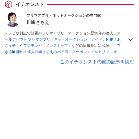
イチオシスト
フリマアプリ・ネットオークションの専門家
川崎 さちえ
テレビや雑誌で話題のフリマアプリ・オークション歴20年の達人。
オ
ールアバウト フリマアプリ・ネットオークション ガイド
。
NHK「あ
さイチ」
や
フジテレビ「ノンストップ」
などの情報番組に出演。
『で
きるfit 節約の達人川崎さちえのポイ活＋クーポン＋メルカリ スマホで
おトク術』（インプレス刊）
、
『「ゆる副業」のはじめかた メルカリ
このイチオシストの他の記事を読む
スマホ1つでスキマ時間に効率的に稼ぐ！』（翔泳社刊）
ほか著書多
数。ブログは
「川崎さちえのごちゃまぜ日記」
。
■経歴：2003年、夫が子育てをするために、突然会社を辞める。翌月
からの給料が０円になり、家にいながら、しかも空いた時間でできる
オークションに目をつける。しかし、取引の仕方がわからずに、まず
は落札者として参加。その後、出品者側にまわり、家の中の物を出品
しまくる。出品する物がほぼなくなってからは、仕入れを経験。ネッ
トオークションを生活の一部に取り入れるべく、「ネットオークショ
ンやフリマアプリは生活のインフラになる」という考えを持つ。また
消費税増税の社会においては、ネットオークションやフリマアプリが
家計の救世主になりえると考え、業者とは違う視点でユーザーとして
参加中。