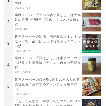
1
めは...
2025/01/25
業務スーパー「生ハム切り落とし」は大満
足の容量で192円（税込）！コスパ＆味も
2
◎
2021/10/25
業務スーパーの冷凍「国産豚スタミナホル
モン」で一品ぱぱっと作れちゃう！ニラレ
3
バ炒...
2024/06/16
業務スーパー「鶏そぼろ」は家事ヤロウで
も話題！甘辛風味でアレンジ自在の万能食
4
材
2024/04/01
業務スーパーの焼き鳥5選！50本入りの超
大容量も！おすすめアレンジから焼き方、
5
口...
2025/03/20
「え、こんなセールやってたの？」80％O
FF以上が続々登場！Amazonの本気が...