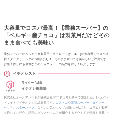
大容量でコスパ最高！【業務スーパー】の
「ベルギー産チョコ」は製菓用だけどその
まま食べても美味い
業務スーパーのベルギー産製菓用チョコレートは、400gの大容量でコスパ抜
群！ダークとミルクの2種類があり、そのまま食べても美味しいと評判です。
お菓子作りにも最適なこのチョコレートの魅力を詳しく紹介します。
イチオシスト
ライター / 編集
イチオシ編集部
株式会社オールアバウトが株式会社NTTドコモと共同で開設した、レコメン
ドサイト『イチオシ』の編集部です。
コストコ
や
業務スーパー
、
ダイソー
、
セリア
、
スターバックス
などの人気ショップの隠れた名品を、コラムや動画
を通してご紹介。話題のグルメやマニアが紹介するアウトドア情報も満載で