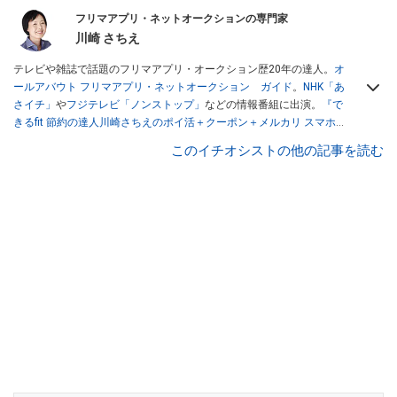
フリマアプリ・ネットオークションの専門家
川崎 さちえ
テレビや雑誌で話題のフリマアプリ・オークション歴20年の達人。
オ
ールアバウト フリマアプリ・ネットオークション ガイド
。
NHK「あ
さイチ」
や
フジテレビ「ノンストップ」
などの情報番組に出演。
『で
きるfit 節約の達人川崎さちえのポイ活＋クーポン＋メルカリ スマホで
おトク術』（インプレス刊）
、
『「ゆる副業」のはじめかた メルカリ
このイチオシストの他の記事を読む
スマホ1つでスキマ時間に効率的に稼ぐ！』（翔泳社刊）
ほか著書多
数。ブログは
「川崎さちえのごちゃまぜ日記」
。
■経歴：2003年、夫が子育てをするために、突然会社を辞める。翌月
からの給料が０円になり、家にいながら、しかも空いた時間でできる
オークションに目をつける。しかし、取引の仕方がわからずに、まず
は落札者として参加。その後、出品者側にまわり、家の中の物を出品
しまくる。出品する物がほぼなくなってからは、仕入れを経験。ネッ
トオークションを生活の一部に取り入れるべく、「ネットオークショ
ンやフリマアプリは生活のインフラになる」という考えを持つ。また
消費税増税の社会においては、ネットオークションやフリマアプリが
家計の救世主になりえると考え、業者とは違う視点でユーザーとして
参加中。