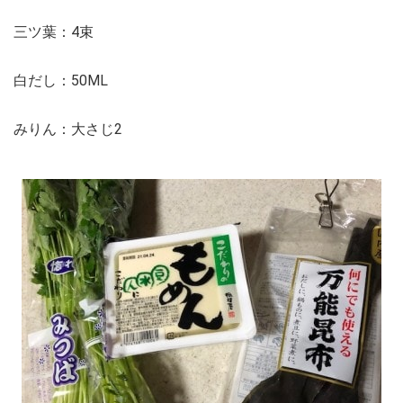
三ツ葉：4束
白だし：50ML
みりん：大さじ2