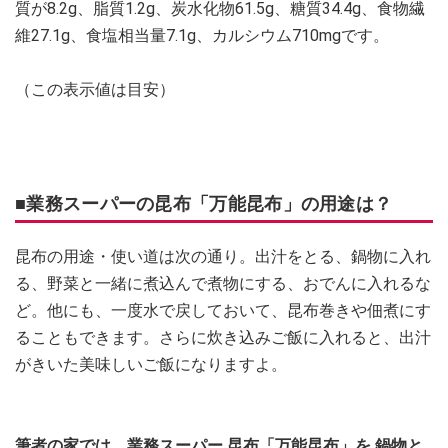
質が8.2g、脂質1.2g、炭水化物61.5g、糖質34.4g、食物繊
維27.1g、食塩相当量7.1g、カルシウム710mgです。
（この表示値は目安）
■
業務スーパーの昆布「
万能昆布」の用途は？
昆布の用途・使い道は次の通り。出汁をとる、鍋物に入れ
る、野菜と一緒に煮込んで煮物にする、おでんに入れるな
ど。他にも、一度水で戻しておいて、昆布巻きや佃煮にす
ることもできます。さらに炊き込みご飯に入れると、出汁
がきいた美味しいご飯になりますよ。
筆者の家では、業務スーパー 昆布「万能昆布」を
鍋物と