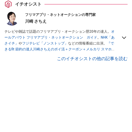
イチオシスト
フリマアプリ・ネットオークションの専門家
川崎 さちえ
テレビや雑誌で話題のフリマアプリ・オークション歴20年の達人。
オ
ールアバウト フリマアプリ・ネットオークション ガイド
。
NHK「あ
さイチ」
や
フジテレビ「ノンストップ」
などの情報番組に出演。
『で
きるfit 節約の達人川崎さちえのポイ活＋クーポン＋メルカリ スマホで
おトク術』（インプレス刊）
、
『「ゆる副業」のはじめかた メルカリ
このイチオシストの他の記事を読む
スマホ1つでスキマ時間に効率的に稼ぐ！』（翔泳社刊）
ほか著書多
数。ブログは
「川崎さちえのごちゃまぜ日記」
。
■経歴：2003年、夫が子育てをするために、突然会社を辞める。翌月
からの給料が０円になり、家にいながら、しかも空いた時間でできる
オークションに目をつける。しかし、取引の仕方がわからずに、まず
は落札者として参加。その後、出品者側にまわり、家の中の物を出品
しまくる。出品する物がほぼなくなってからは、仕入れを経験。ネッ
トオークションを生活の一部に取り入れるべく、「ネットオークショ
ンやフリマアプリは生活のインフラになる」という考えを持つ。また
消費税増税の社会においては、ネットオークションやフリマアプリが
家計の救世主になりえると考え、業者とは違う視点でユーザーとして
参加中。