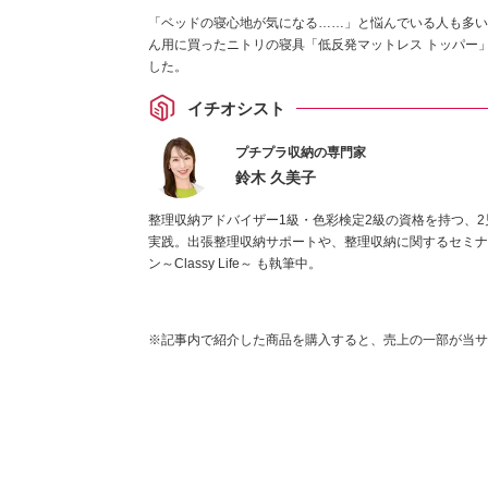
「ベッドの寝心地が気になる……」と悩んでいる人も多い
ん用に買ったニトリの寝具「低反発マットレス トッパー
した。
イチオシスト
プチプラ収納の専門家
鈴木 久美子
整理収納アドバイザー1級・色彩検定2級の資格を持つ、2
実践。出張整理収納サポートや、整理収納に関するセミナ
ン～Classy Life～ も執筆中。
※記事内で紹介した商品を購入すると、売上の一部が当サ