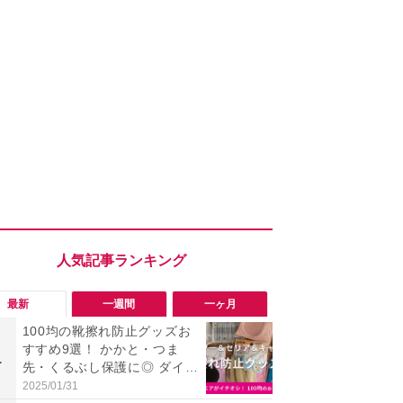
最新
一週間
一ヶ月
100均の靴擦れ防止グッズお
【評価4以上】M
すすめ9選！ かかと・つま
JOR V」
1
1
先・くるぶし保護に◎ ダイソ
力のサウン
ー・セリア・キャンドゥ
リーがイチ
2025/01/31
2026/08/03