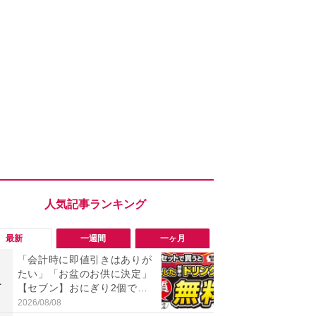
最新
一週間
一ヶ月
「会計時に即値引きはありが
「会計時に
たい」「お盆のお供に決定」
たい」「お
1
1
【セブン】おにぎり2個でド
【セブン】お
リンク1本が実質無料の神企
リンク1本が
2026/08/08
2026/08/08