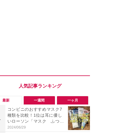
最新
一週間
一ヶ月
コンビニのおすすめマスク7
【評価4以上】M
種類を比較！1位は耳に優し
JOR V」
1
1
いローソン「マスク ふつ
力のサウン
う」
リーがイチ
2024/06/29
2026/08/03