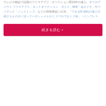
テレビや雑誌で話題のフリマアプリ・オークション歴20年の達人。
オールア
バウト フリマアプリ・ネットオークション ガイド
。
NHK「あさイチ」
や
フ
ジテレビ「ノンストップ」
などの情報番組に出演。
『できるfit 節約の達人川
崎さちえのポイ活＋クーポン＋メルカリ スマホでおトク術』（インプレス
刊）
、
『「ゆる副業」のはじめかた メルカリ スマホ1つでスキマ時間に効率
的に稼ぐ！』（翔泳社刊）
ほか著書多数。ブログは
「川崎さちえのごちゃま
続きを読む＞
ぜ日記」
。
■経歴：2003年、夫が子育てをするために、突然会社を辞める。翌月からの
給料が０円になり、家にいながら、しかも空いた時間でできるオークション
に目をつける。しかし、取引の仕方がわからずに、まずは落札者として参
加。その後、出品者側にまわり、家の中の物を出品しまくる。出品する物が
ほぼなくなってからは、仕入れを経験。ネットオークションを生活の一部に
取り入れるべく、「ネットオークションやフリマアプリは生活のインフラに
なる」という考えを持つ。また消費税増税の社会においては、ネットオーク
ションやフリマアプリが家計の救世主になりえると考え、業者とは違う視点
でユーザーとして参加中。
このイチオシストの他の記事を読む