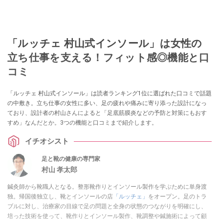
「ルッチェ 村山式インソール」は女性の
立ち仕事を支える！フィット感◎機能と口
コミ
「ルッチェ 村山式インソール」は読者ランキング1位に選ばれた口コミで話題
の中敷き。立ち仕事の女性に多い、足の疲れや痛みに寄り添った設計になっ
ており、設計者の村山さんによると「足底筋膜炎などの予防と対策にもおす
すめ」なんだとか。3つの機能と口コミまで紹介します。
イチオシスト
足と靴の健康の専門家
村山 孝太郎
鍼灸師から靴職人となる。整形靴作りとインソール製作を学ぶために単身渡
独。帰国後独立し、靴とインソールの店
「ルッチェ」
をオープン。足のトラ
ブルに対し、治療家の目線で足の問題と全身の状態のつながりを明確にし、
培った技術を使って、靴作りとインソール製作、靴調整や鍼施術によって顧