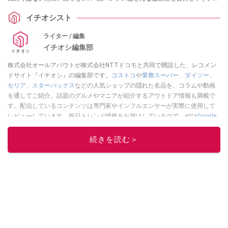
が高ポイントです。今回は、結婚式におすすめの黒パンプスや選び方をご紹
イチオシスト
介します。
ライター / 編集
イチオシ編集部
株式会社オールアバウトが株式会社NTTドコモと共同で開設した、レコメン
ドサイト『イチオシ』の編集部です。
コストコ
や
業務スーパー
、
ダイソー
、
セリア
、
スターバックス
などの人気ショップの隠れた名品を、コラムや動画
を通してご紹介。話題のグルメやマニアが紹介するアウトドア情報も満載で
す。配信しているコンテンツは専門家やインフルエンサーが実際に使用して
レビューしています。毎日トレンド情報をお届けしているので、ぜひ
Google
ニュースでフォロー
してください！
続きを読む＞
このイチオシストの他の記事を読む