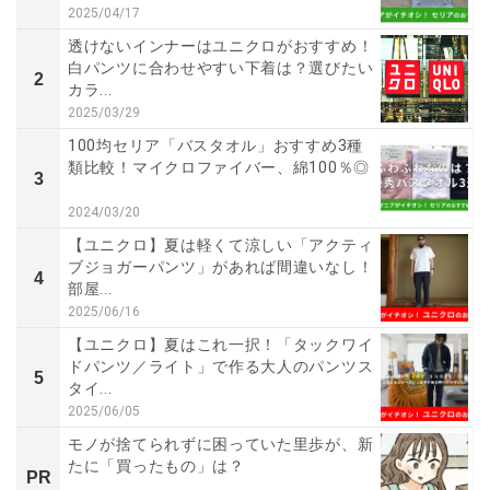
2025/04/17
透けないインナーはユニクロがおすすめ！
白パンツに合わせやすい下着は？選びたい
2
カラ...
2025/03/29
100均セリア「バスタオル」おすすめ3種
類比較！マイクロファイバー、綿100％◎
3
2024/03/20
【ユニクロ】夏は軽くて涼しい「アクティ
ブジョガーパンツ」があれば間違いなし！
4
部屋...
2025/06/16
【ユニクロ】夏はこれ一択！「タックワイ
ドパンツ／ライト」で作る大人のパンツス
5
タイ...
2025/06/05
モノが捨てられずに困っていた里歩が、新
たに「買ったもの」は？
PR