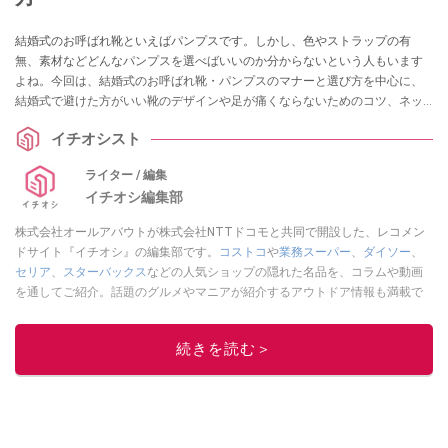
結婚式のお呼ばれ靴といえばパンプスです。しかし、色やストラップの有
無、素材などどんなパンプスを選べばいいのか分からないという人もいます
よね。今回は、結婚式のお呼ばれ靴・パンプスのマナーと選び方を中心に、
結婚式で避けた方がいい靴のデザインや足が痛くならないためのコツ、ネッ
トで購入できるおすすめのパンプスをご紹介します。
イチオシスト
ライター / 編集
イチオシ編集部
株式会社オールアバウトが株式会社NTTドコモと共同で開設した、レコメン
ドサイト『イチオシ』の編集部です。
コストコ
や
業務スーパー
、
ダイソー
、
セリア
、
スターバックス
などの人気ショップの隠れた名品を、コラムや動画
を通してご紹介。話題のグルメやマニアが紹介するアウトドア情報も満載で
す。配信しているコンテンツは専門家やインフルエンサーが実際に使用して
レビューしています。毎日トレンド情報をお届けしているので、ぜひ
Google
続きを読む＞
ニュースでフォロー
してください！
このイチオシストの他の記事を読む