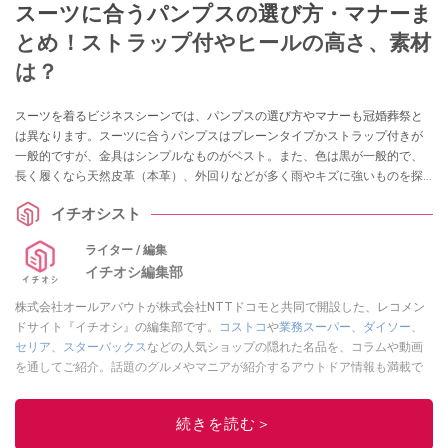
スーツに合うパンプスの選び方・マナーま
とめ！ストラップ付やヒールの高さ、素材
は？
スーツを着るビジネスシーンでは、パンプスの選び方やマナーも冠婚葬祭と
は異なります。スーツに合うパンプスはプレーンタイプかストラップ付きが
一般的ですが、金具はシンプルなものがベスト。また、色は黒が一般的で、
長く履くなら天然皮革（本革）、外回りなどが多く雨やキズに強いものを探
している人は合成皮革（合皮）もおすすめなんだとか。今回は、スーツに合
イチオシスト
うパンプスの選び方やマナーについてご紹介します。
ライター / 編集
イチオシ編集部
株式会社オールアバウトが株式会社NTTドコモと共同で開設した、レコメン
ドサイト『イチオシ』の編集部です。
コストコ
や
業務スーパー
、
ダイソー
、
セリア
、
スターバックス
などの人気ショップの隠れた名品を、コラムや動画
を通してご紹介。話題のグルメやマニアが紹介するアウトドア情報も満載で
す。配信しているコンテンツは専門家やインフルエンサーが実際に使用して
レビューしています。毎日トレンド情報をお届けしているので、ぜひ
Google
続きを読む＞
ニュースでフォロー
してください！