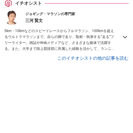
イチオシスト
ジョギング・マラソンの専門家
三河 賢文
5km・10kmなどのスピードレースからフルマラソン、100kmを超え
るウルトラマラソンまで、自らの脚で走り、取材・執筆する“走る”フ
リーライター。雑誌やWebメディアなど、さまざまな媒体で活躍す
る。また、大学まで陸上競技部に所属した経験を活かして、ランニン
グクラブ運営やパーソナルレッスンのコーチも務めている。
All About
このイチオシストの他の記事を読む
ジョギング・マラソン ガイド
。