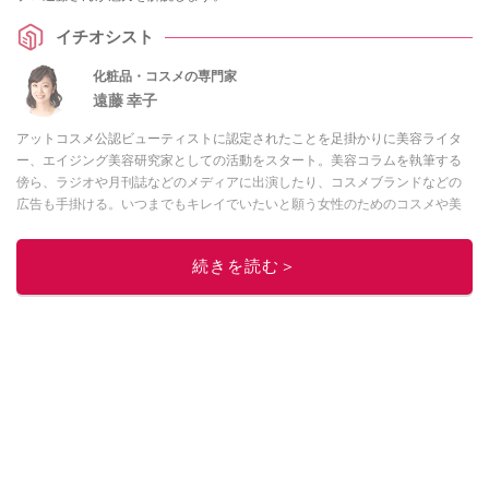
イチオシスト
化粧品・コスメの専門家
遠藤 幸子
アットコスメ公認ビューティストに認定されたことを足掛かりに美容ライタ
ー、エイジング美容研究家としての活動をスタート。美容コラムを執筆する
傍ら、ラジオや月刊誌などのメディアに出演したり、コスメブランドなどの
広告も手掛ける。いつまでもキレイでいたいと願う女性のためのコスメや美
容情報を日々発信中。
All About 化粧品・コスメ ガイド
。
このイチオシストの他の記事を読む
続きを読む＞