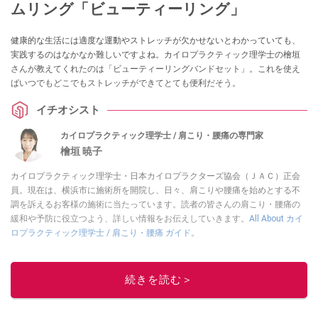
ムリング「ビューティーリング」
健康的な生活には適度な運動やストレッチが欠かせないとわかっていても、
実践するのはなかなか難しいですよね。カイロプラクティック理学士の檜垣
さんが教えてくれたのは「ビューティーリングバンドセット」。これを使え
ばいつでもどこでもストレッチができてとても便利だそう。
イチオシスト
カイロプラクティック理学士 / 肩こり・腰痛の専門家
檜垣 暁子
カイロプラクティック理学士・日本カイロプラクターズ協会（ＪＡＣ）正会
員。現在は、横浜市に施術所を開院し、日々、肩こりや腰痛を始めとする不
調を訴えるお客様の施術に当たっています。読者の皆さんの肩こり・腰痛の
緩和や予防に役立つよう、詳しい情報をお伝えしていきます。
All About カイ
ロプラクティック理学士 / 肩こり・腰痛 ガイド
。
このイチオシストの他の記事を読む
続きを読む＞