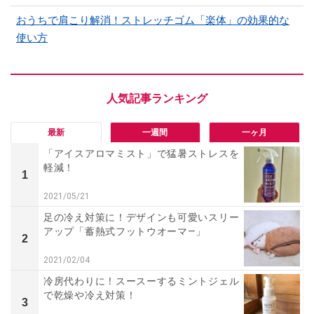
おうちで肩こり解消！ストレッチゴム「楽体」の効果的な
使い方
最新
一週間
一ヶ月
「アイスアロマミスト」で猛暑ストレスを
軽減！
1
2021/05/21
足の冷え対策に！デザインも可愛いスリー
アップ「蓄熱式フットウオーマ—」
2
2021/02/04
冷房代わりに！スースーするミントジェル
で乾燥や冷え対策！
3