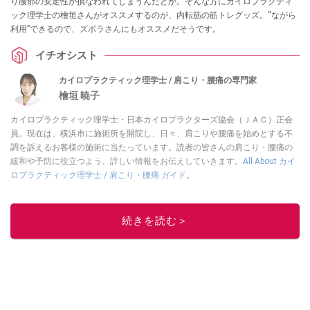
り腰部の安定性が損なわれてしまうんだとか。そんな方にカイロプラクティ
ック理学士の檜垣さんがオススメするのが、内転筋の筋トレグッズ。“ながら
利用”できるので、ズボラさんにもオススメだそうです。
イチオシスト
カイロプラクティック理学士 / 肩こり・腰痛の専門家
檜垣 暁子
カイロプラクティック理学士・日本カイロプラクターズ協会（ＪＡＣ）正会
員。現在は、横浜市に施術所を開院し、日々、肩こりや腰痛を始めとする不
調を訴えるお客様の施術に当たっています。読者の皆さんの肩こり・腰痛の
緩和や予防に役立つよう、詳しい情報をお伝えしていきます。
All About カイ
ロプラクティック理学士 / 肩こり・腰痛 ガイド
。
このイチオシストの他の記事を読む
続きを読む＞