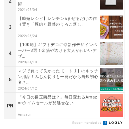
2
術
2021/08/04
【時短レシピ】レンチン&まぜるだけの作
り置き「豚肉と野菜のうろこ蒸し」
3
2022/06/24
【100均】ギフトデコに◎新作デザインペ
ーパー3選！金箔や透ける大人かわいいデ
4
ザ...
2023/04/10
マジで買って良かった【ニトリ】のキッチ
ン用品！みじん切りも一発だから自炊初心
5
者さ...
2024/04/12
「今日の目玉商品は？」毎日変わるAmaz
onタイムセールが見逃せない
PR
Amazon
Recommended by