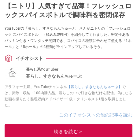
【ニトリ】人気すぎて品薄！フレッシュロ
ックスパイスボトルで調味料を密閉保存
YouTuberの「暮らし。すきなもんちゅーぶ」さんがニトリの「フレッシュロ
ック スパイスボトル」（税込み399円）を紹介してくれました。密閉性ある
パッキン付き・ワンタッチ開閉でき、スパイスの種類に合わせて使える「1ホ
ール」と「5ホール」の2種類がラインアップしているそう。
イチオシスト
暮らし系YouTuber
暮らし。すきなもんちゅーぶ
アラフォー主婦。YouTubeチャンネル
【暮らし。すきなもんちゅーぶ】
で
は、掃除・収納・100均購入品。暮らしの中で好きな物だけを配信。為になる
動画を撮りたく整理収納アドバイザー1級・クリンネスト1級を取得しまし
た。
このイチオシストの他の記事を読む
続きを読む＞