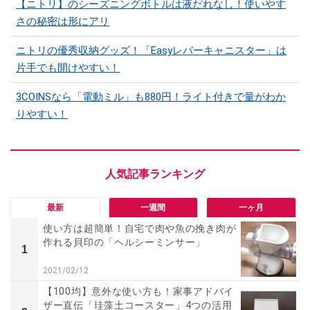
【ニトリ】のシーズニングボトルは液だれなし！使いやす
さの秘密は形にアリ
ニトリの優秀収納グッズ！「Easyレバーキャニスター」は
片手でも開けやすい！
3COINSなら「電動ミル」も880円！ライト付きで量がわか
りやすい！
最新
一週間
一ヶ月
使い方は超簡単！自宅で肉や魚の挽き肉が
作れる貝印の「ヘルシーミンサー」
1
2021/02/12
【100均】意外な使い方も！家事アドバイ
ザー直伝「珪藻土コースター」4つの活用