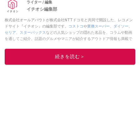
ライター / 編集
イチオシ編集部
株式会社オールアバウトが株式会社NTTドコモと共同で開設した、レコメン
ドサイト『イチオシ』の編集部です。
コストコ
や
業務スーパー
、
ダイソー
、
セリア
、
スターバックス
などの人気ショップの隠れた名品を、コラムや動画
を通してご紹介。話題のグルメやマニアが紹介するアウトドア情報も満載で
す。配信しているコンテンツは専門家やインフルエンサーが実際に使用して
レビューしています。毎日トレンド情報をお届けしているので、ぜひ
Google
続きを読む＞
ニュースでフォロー
してください！
このイチオシストの他の記事を読む