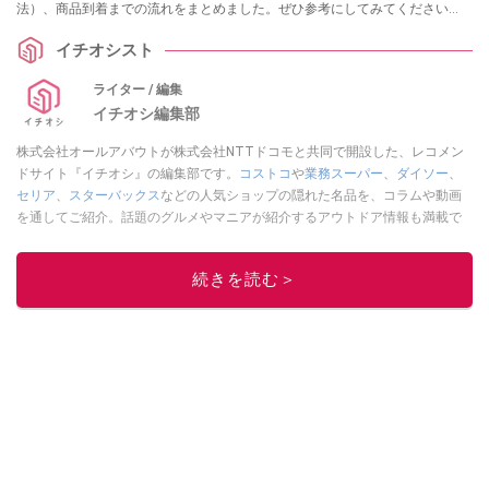
法）、商品到着までの流れをまとめました。ぜひ参考にしてみてください
ね。
イチオシスト
ライター / 編集
イチオシ編集部
株式会社オールアバウトが株式会社NTTドコモと共同で開設した、レコメン
ドサイト『イチオシ』の編集部です。
コストコ
や
業務スーパー
、
ダイソー
、
セリア
、
スターバックス
などの人気ショップの隠れた名品を、コラムや動画
を通してご紹介。話題のグルメやマニアが紹介するアウトドア情報も満載で
す。配信しているコンテンツは専門家やインフルエンサーが実際に使用して
レビューしています。毎日トレンド情報をお届けしているので、ぜひ
Google
続きを読む＞
ニュースでフォロー
してください！
このイチオシストの他の記事を読む