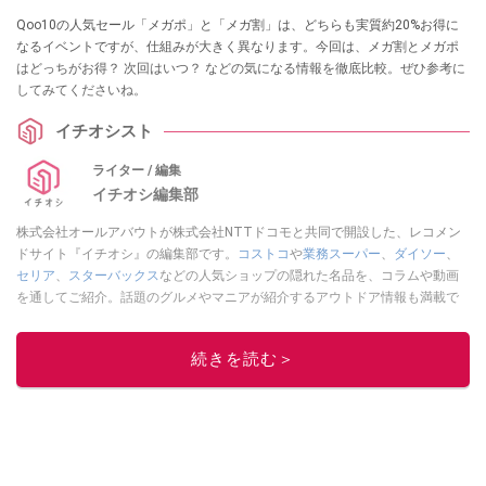
Qoo10の人気セール「メガポ」と「メガ割」は、どちらも実質約20%お得に
なるイベントですが、仕組みが大きく異なります。今回は、メガ割とメガポ
はどっちがお得？ 次回はいつ？ などの気になる情報を徹底比較。ぜひ参考に
してみてくださいね。
イチオシスト
ライター / 編集
イチオシ編集部
株式会社オールアバウトが株式会社NTTドコモと共同で開設した、レコメン
ドサイト『イチオシ』の編集部です。
コストコ
や
業務スーパー
、
ダイソー
、
セリア
、
スターバックス
などの人気ショップの隠れた名品を、コラムや動画
を通してご紹介。話題のグルメやマニアが紹介するアウトドア情報も満載で
す。配信しているコンテンツは専門家やインフルエンサーが実際に使用して
レビューしています。毎日トレンド情報をお届けしているので、ぜひ
Google
続きを読む＞
ニュースでフォロー
してください！
このイチオシストの他の記事を読む