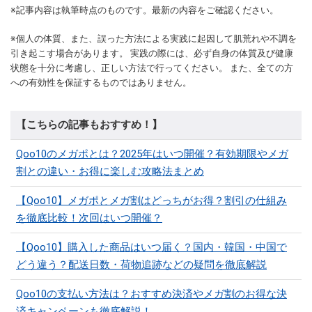
※記事内容は執筆時点のものです。最新の内容をご確認ください。
※個人の体質、また、誤った方法による実践に起因して肌荒れや不調を
引き起こす場合があります。 実践の際には、必ず自身の体質及び健康
状態を十分に考慮し、正しい方法で行ってください。 また、全ての方
への有効性を保証するものではありません。
【こちらの記事もおすすめ！】
Qoo10のメガポとは？2025年はいつ開催？有効期限やメガ
割との違い・お得に楽しむ攻略法まとめ
【Qoo10】メガポとメガ割はどっちがお得？割引の仕組み
を徹底比較！次回はいつ開催？
【Qoo10】購入した商品はいつ届く？国内・韓国・中国で
どう違う？配送日数・荷物追跡などの疑問を徹底解説
Qoo10の支払い方法は？おすすめ決済やメガ割のお得な決
済キャンペーンも徹底解説！