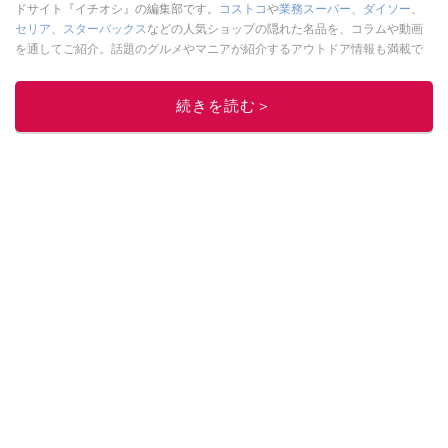
ドサイト『イチオシ』の編集部です。
コストコ
や
業務スーパー
、
ダイソー
、
セリア
、
スターバックス
などの人気ショップの隠れた名品を、コラムや動画
を通してご紹介。話題のグルメやマニアが紹介するアウトドア情報も満載で
す。配信しているコンテンツは専門家やインフルエンサーが実際に使用して
レビューしています。毎日トレンド情報をお届けしているので、ぜひ
Google
続きを読む＞
ニュースでフォロー
してください！
このイチオシストの他の記事を読む