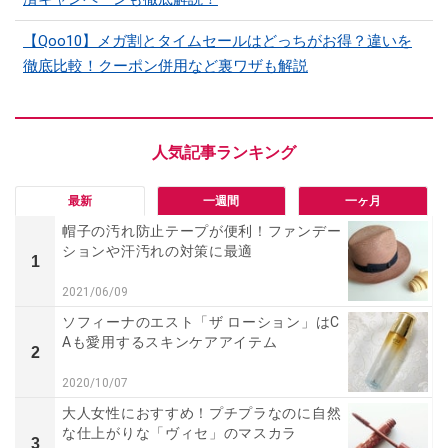
【Qoo10】メガ割とタイムセールはどっちがお得？違いを
徹底比較！クーポン併用など裏ワザも解説
最新
一週間
一ヶ月
帽子の汚れ防止テープが便利！ファンデー
ションや汗汚れの対策に最適
1
2021/06/09
ソフィーナのエスト「ザ ローション」はC
Aも愛用するスキンケアアイテム
2
2020/10/07
大人女性におすすめ！プチプラなのに自然
な仕上がりな「ヴィセ」のマスカラ
3