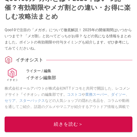
催？有効期限やメガ割との違い・お得に楽
しむ攻略法まとめ
Qoo10で注目の「メガポ」について徹底解説！ 2025年の開催期間はいつから
いつまで？ 「メガ割」と比べてどっちがお得？ などの気になる情報をまとめ
ました。ポイントの有効期限や付与タイミングも紹介します。ぜひ参考にし
てみてくださいね。
イチオシスト
ライター / 編集
イチオシ編集部
株式会社オールアバウトが株式会社NTTドコモと共同で開設した、レコメン
ドサイト『イチオシ』の編集部です。
コストコ
や
業務スーパー
、
ダイソー
、
セリア
、
スターバックス
などの人気ショップの隠れた名品を、コラムや動画
を通してご紹介。話題のグルメやマニアが紹介するアウトドア情報も満載で
す。配信しているコンテンツは専門家やインフルエンサーが実際に使用して
レビューしています。毎日トレンド情報をお届けしているので、ぜひ
Google
続きを読む＞
ニュースでフォロー
してください！
このイチオシストの他の記事を読む