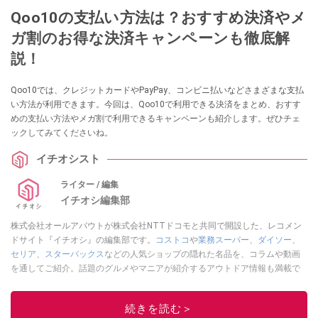
Qoo10の支払い方法は？おすすめ決済やメ
ガ割のお得な決済キャンペーンも徹底解
説！
Qoo10では、クレジットカードやPayPay、コンビニ払いなどさまざまな支払
い方法が利用できます。今回は、Qoo10で利用できる決済をまとめ、おすす
めの支払い方法やメガ割で利用できるキャンペーンも紹介します。ぜひチェ
ックしてみてくださいね。
イチオシスト
ライター / 編集
イチオシ編集部
株式会社オールアバウトが株式会社NTTドコモと共同で開設した、レコメン
ドサイト『イチオシ』の編集部です。
コストコ
や
業務スーパー
、
ダイソー
、
セリア
、
スターバックス
などの人気ショップの隠れた名品を、コラムや動画
を通してご紹介。話題のグルメやマニアが紹介するアウトドア情報も満載で
す。配信しているコンテンツは専門家やインフルエンサーが実際に使用して
レビューしています。毎日トレンド情報をお届けしているので、ぜひ
Google
続きを読む＞
ニュースでフォロー
してください！