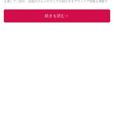
を通してご紹介。話題のグルメやマニアが紹介するアウトドア情報も満載で
す。配信しているコンテンツは専門家やインフルエンサーが実際に使用して
レビューしています。毎日トレンド情報をお届けしているので、ぜひ
Google
続きを読む＞
ニュースでフォロー
してください！
このイチオシストの他の記事を読む