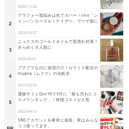
2020/11/26
アラフォー肌悩みは光でカバー！rms「シ
ャンパンローズルミナイザー」でツヤ肌に
2
2020/10/27
ニュクスのゴールドオイルで肌荒れ対策！
きらめく大人肌に
3
2020/09/01
プチプラなのに保湿力◎！セラミド配合の
muqna（ムクナ）の化粧水
4
2021/03/22
通販サイトQoo10で3月に「最も売れたコ
スメランキング」！韓国コスメが人気
5
2022/04/13
SNSアカウントを着実に成長。実はみんな
ココ使ってます。
PR