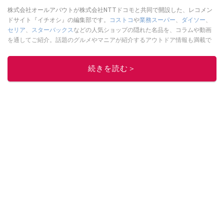
株式会社オールアバウトが株式会社NTTドコモと共同で開設した、レコメン
ドサイト『イチオシ』の編集部です。
コストコ
や
業務スーパー
、
ダイソー
、
セリア
、
スターバックス
などの人気ショップの隠れた名品を、コラムや動画
を通してご紹介。話題のグルメやマニアが紹介するアウトドア情報も満載で
す。配信しているコンテンツは専門家やインフルエンサーが実際に使用して
レビューしています。毎日トレンド情報をお届けしているので、ぜひ
Google
続きを読む＞
ニュースでフォロー
してください！
このイチオシストの他の記事を読む