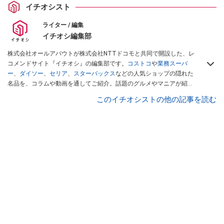
イチオシスト
ライター / 編集
イチオシ編集部
株式会社オールアバウトが株式会社NTTドコモと共同で開設した、レ
コメンドサイト『イチオシ』の編集部です。
コストコ
や
業務スーパ
ー
、
ダイソー
、
セリア
、
スターバックス
などの人気ショップの隠れた
名品を、コラムや動画を通してご紹介。話題のグルメやマニアが紹介
するアウトドア情報も満載です。配信しているコンテンツは専門家や
このイチオシストの他の記事を読む
インフルエンサーが実際に使用してレビューしています。毎日トレン
ド情報をお届けしているので、ぜひ
Googleニュースでフォロー
してく
ださい！