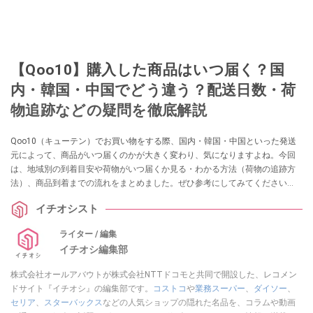
【Qoo10】購入した商品はいつ届く？国
内・韓国・中国でどう違う？配送日数・荷
物追跡などの疑問を徹底解説
Qoo10（キューテン）でお買い物をする際、国内・韓国・中国といった発送
元によって、商品がいつ届くのかが大きく変わり、気になりますよね。今回
は、地域別の到着目安や荷物がいつ届くか見る・わかる方法（荷物の追跡方
法）、商品到着までの流れをまとめました。ぜひ参考にしてみてください
ね。
イチオシスト
ライター / 編集
イチオシ編集部
株式会社オールアバウトが株式会社NTTドコモと共同で開設した、レコメン
ドサイト『イチオシ』の編集部です。
コストコ
や
業務スーパー
、
ダイソー
、
セリア
、
スターバックス
などの人気ショップの隠れた名品を、コラムや動画