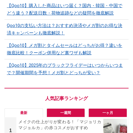
【Qoo10】購入した商品はいつ届く？国内・韓国・中国で
どう違う？配送日数・荷物追跡などの疑問を徹底解説
Qoo10の支払い方法は？おすすめ決済やメガ割のお得な決
済キャンペーンも徹底解説！
【Qoo10】メガ割とタイムセールはどっちがお得？違いを
徹底比較！クーポン併用など裏ワザも解説
【Qoo10】2025年のブラックフライデーはいつからいつま
で？開催期間を予想！メガ割とどっちが安い？
最新
一週間
一ヶ月
メイクの仕上がりが変わる！「マジョリカ
マジョルカ」の赤コスメがおすすめ
1