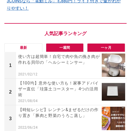
3COINSなら「電動ミル」も880円！ライト付きで量がわか
りやすい！
最新
一週間
一ヶ月
使い方は超簡単！自宅で肉や魚の挽き肉が
作れる貝印の「ヘルシーミンサー」
1
2021/02/12
【100均】意外な使い方も！家事アドバイ
ザー直伝「珪藻土コースター」4つの活用
2
術
2021/08/04
【時短レシピ】レンチン&まぜるだけの作
り置き「豚肉と野菜のうろこ蒸し」
3
2022/06/24