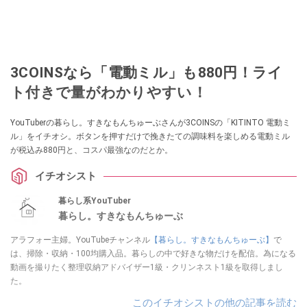
3COINSなら「電動ミル」も880円！ライ
ト付きで量がわかりやすい！
YouTuberの暮らし。すきなもんちゅーぶさんが3COINSの「KITINTO 電動ミ
ル」をイチオシ。ボタンを押すだけで挽きたての調味料を楽しめる電動ミル
が税込み880円と、コスパ最強なのだとか。
イチオシスト
暮らし系YouTuber
暮らし。すきなもんちゅーぶ
アラフォー主婦。YouTubeチャンネル
【暮らし。すきなもんちゅーぶ】
で
は、掃除・収納・100均購入品。暮らしの中で好きな物だけを配信。為になる
動画を撮りたく整理収納アドバイザー1級・クリンネスト1級を取得しまし
た。
このイチオシストの他の記事を読む