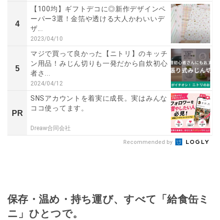
【100均】ギフトデコに◎新作デザインペ
ーパー3選！金箔や透ける大人かわいいデ
4
ザ...
2023/04/10
マジで買って良かった【ニトリ】のキッチ
ン用品！みじん切りも一発だから自炊初心
5
者さ...
2024/04/12
SNSアカウントを着実に成長。実はみんな
ココ使ってます。
PR
Dreaw合同会社
Recommended by
保存・温め・持ち運び、すべて「給食缶ミ
ニ」ひとつで。