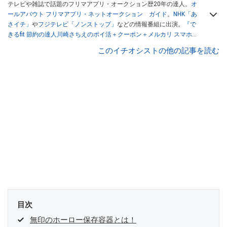
テレビや雑誌で話題のフリマアプリ・オークション歴20年の達人。
オ
ールアバウト フリマアプリ・ネットオークション ガイド
。
NHK「あ
さイチ」
や
フジテレビ「ノンストップ」
などの情報番組に出演。
『で
きるfit 節約の達人川崎さちえのポイ活＋クーポン＋メルカリ スマホで
おトク術』（インプレス刊）
、
『「ゆる副業」のはじめかた メルカリ
このイチオシストの他の記事を読む
スマホ1つでスキマ時間に効率的に稼ぐ！』（翔泳社刊）
ほか著書多
数。ブログは
「川崎さちえのごちゃまぜ日記」
。
■経歴：2003年、夫が子育てをするために、突然会社を辞める。翌月
からの給料が０円になり、家にいながら、しかも空いた時間でできる
オークションに目をつける。しかし、取引の仕方がわからずに、まず
は落札者として参加。その後、出品者側にまわり、家の中の物を出品
しまくる。出品する物がほぼなくなってからは、仕入れを経験。ネッ
トオークションを生活の一部に取り入れるべく、「ネットオークショ
ンやフリマアプリは生活のインフラになる」という考えを持つ。また
消費税増税の社会においては、ネットオークションやフリマアプリが
家計の救世主になりえると考え、業者とは違う視点でユーザーとして
参加中。
目次
無印のホーロー保存容器とは！