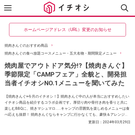
ホームページアドレス（URL）変更のお知らせ
焼肉きんぐのおすすめ商品
焼肉きんぐの食べ放題コースメニュー・五大名物・期間限定メニュー
焼肉屋でアウトドア気分!?【焼肉きんぐ】
季節限定「CAMPフェア」全貌と、開発担
当者イチオシNO.1メニューを聞いてみた
【焼肉きんぐ×今月のイチオシ！】焼肉きんぐ中の人が本当におすすめしたい
イチオシ商品を紹介するコラボ企画です。厚切り肉や骨付き肉を香りと共に
楽しむBBQに、焼きマシュマロ……キャンプの雰囲気を楽しめるメニューは食
べ応えも抜群！ 焼肉きんぐならキャンプに行かなくても、豪快＆アレンジ自
在なキャンプメニューを気軽に楽しめます。全国で318店舗を展開する焼肉き
更新日：
2024年03月29日
んぐでは、期間限定で「CAMPフェア」を開催！ 今回は商品開発担当の加藤
さんに、イチオシのおすすめメニューを聞いてみました。