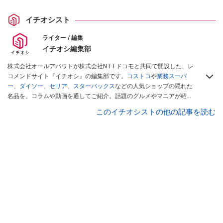
イチオシスト
ライター / 編集
イチオシ編集部
株式会社オールアバウトが株式会社NTTドコモと共同で開設した、レ
コメンドサイト『イチオシ』の編集部です。
コストコ
や
業務スーパ
ー
、
ダイソー
、
セリア
、
スターバックス
などの人気ショップの隠れた
名品を、コラムや動画を通してご紹介。話題のグルメやマニアが紹介
するアウトドア情報も満載です。配信しているコンテンツは専門家や
このイチオシストの他の記事を読む
インフルエンサーが実際に使用してレビューしています。毎日トレン
ド情報をお届けしているので、ぜひ
Googleニュースでフォロー
してく
ださい！