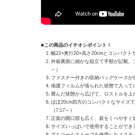
■この商品のイチオシポイント！
幅22×奥行20×高さ20cmとコンパク
外箱裏面に細かな組立て手順が記載。フ
～）
ファスナー付きの収納バッグケースが付
保護フィルムが張られた状態で入ってい
畳んだ状態から広げて、ロストルを上か
ほぼ20cm四方のコンパクトなサイズ
（7:17～）
正面の開口部も広く、薪をくべやすく燃
サイズいっぱいで使用することができる
アルコールストーブを使用したメスティ