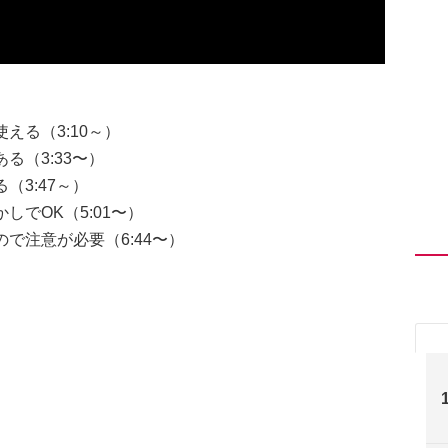
える（3:10～）
る（3:33〜）
3:47～）
でOK（5:01〜）
で注意が必要（6:44〜）