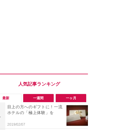
最新
一週間
一ヶ月
目上の方へのギフトに！一流
「勝手にデ
ホテルの「極上体験」を
る!?」Win
1
1
オフにして最
身を守る技
2019/02/07
2026/08/05