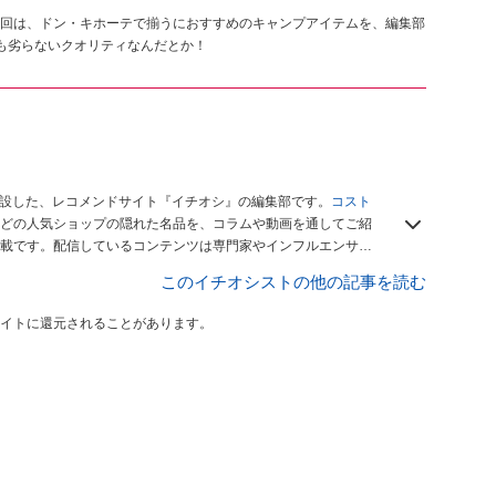
回は、ドン・キホーテで揃うにおすすめのキャンプアイテムを、編集部
も劣らないクオリティなんだとか！
開設した、レコメンドサイト『イチオシ』の編集部です。
コスト
どの人気ショップの隠れた名品を、コラムや動画を通してご紹
載です。配信しているコンテンツは専門家やインフルエンサー
をお届けしているので、ぜひ
Googleニュースでフォロー
してく
このイチオシストの他の記事を読む
イトに還元されることがあります。