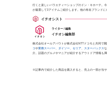
行くと楽しいバラエティーショップのドン・キホーテ。今
が厳選して3アイテムご紹介します。他の有名ブランドに
イチオシスト
ライター / 編集
イチオシ編集部
株式会社オールアバウトが株式会社NTTドコモと共同で
コ
や
業務スーパー
、
ダイソー
、
セリア
、
スターバックス
な
介。話題のグルメやマニアが紹介するアウトドア情報も満
が実際に使用してレビューしています。毎日トレンド情報
ださい！
※記事内で紹介した商品を購入すると、売上の一部が当サ