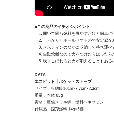
■この商品のイチオシポイント
開いて固形燃料を燃やすだけと簡単に使
しっかりとホールドするので安定感があ
メスティンのなかに収納して持ち運べる（
自動炊飯なので火をつけたらほったらかし
吹きこぼれると火が消えることもあるの
DATA
エスビット┃ポケットストーブ
サイズ：収納時10cm×7.7cm×2.3cm
重量：本体 85g
素材：亜鉛メッキ鋼、燃料ヘキサミン
付属品：固形燃料 14g×6個