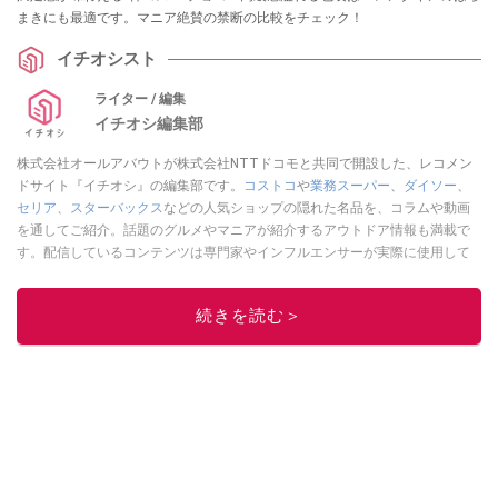
まきにも最適です。マニア絶賛の禁断の比較をチェック！
イチオシスト
ライター / 編集
イチオシ編集部
株式会社オールアバウトが株式会社NTTドコモと共同で開設した、レコメン
ドサイト『イチオシ』の編集部です。
コストコ
や
業務スーパー
、
ダイソー
、
セリア
、
スターバックス
などの人気ショップの隠れた名品を、コラムや動画
を通してご紹介。話題のグルメやマニアが紹介するアウトドア情報も満載で
す。配信しているコンテンツは専門家やインフルエンサーが実際に使用して
レビューしています。毎日トレンド情報をお届けしているので、ぜひ
Google
ニュースでフォロー
してください！
続きを読む＞
このイチオシストの他の記事を読む