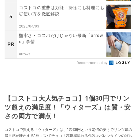
コストコの重曹は万能！掃除にも料理にも
◎使い方を徹底解説
5
2023/04/03
堅牢さ・コスパだけじゃない最新「arrow
s」事情
PR
arrows
Recommended by
【コストコ大人気チョコ】1個30円でリン
ツ超えの満足度！「ウィターズ」は質・安
さの両方で満点！
コストコで買える「ウィターズ」は、1粒30円という驚愕の安さでリンツ級の
満足感が味わえる“神コスパ”チョコ！高級感溢れる包装はバレンタインのばら