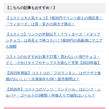
【こちらの記事もおすすめ！】
【コストコ大人気チョコ】1個30円でリンツ超えの満足度！
「ウィターズ」は質・安さの両方で満点！
【コストコ】リンツの半額以下！？ウィターズ「イタリア
ンチョコ」は高見えで神コスパ！1個30円の高級感にマニア
も脱帽
コストコのおすすめお菓子27選！買わないと損⁉チョコ・
グミ・小分けタイプやチップス大袋など充実【2025年版】
【2025年再販】コストコの「フロランタン」はザクザク食
感がおいしい！冷凍保存もOK！販売期間は？
【2026年】コストコのリンツ「リンドール」はピンク・シ
ルバー・ゴールドの3種類！何個入りで値段はいくら？