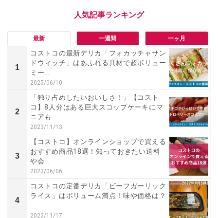
最新
一週間
一ヶ月
コストコの最新デリカ「フォカッチャサン
ドウィッチ」はあふれる具材で超ボリュー
1
ミー...
2025/06/10
「独り占めしたいおいしさ！」【コスト
コ】8人分はある巨大スコップケーキにマ
2
ニアも...
2023/11/13
【コストコ】オンラインショップで買える
おすすめ商品18選！知っておきたい送料
3
や会...
2023/06/06
コストコの定番デリカ「ビーフガーリック
ライス」はボリューム満点！味や価格は？
4
2022/11/17