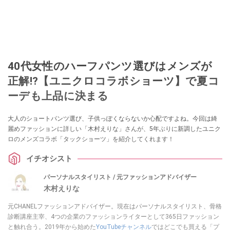
40代女性のハーフパンツ選びはメンズが
正解!?【ユニクロコラボショーツ】で夏コ
ーデも上品に決まる
大人のショートパンツ選び、子供っぽくならないか心配ですよね。今回は綺
麗めファッションに詳しい「木村えりな」さんが、5年ぶりに新調したユニク
ロのメンズコラボ「タックショーツ」を紹介してくれます！
イチオシスト
パーソナルスタイリスト / 元ファッションアドバイザー
木村えりな
元CHANELファッションアドバイザー。現在はパーソナルスタイリスト、骨格
診断講座主宰、4つの企業のファッションライターとして365日ファッション
と触れ合う。2019年から始めた
YouTubeチャンネル
ではどこでも買える「プ