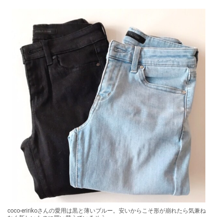
coco-eririkoさんの愛用は黒と薄いブルー。安いからこそ形が崩れたら気兼ね