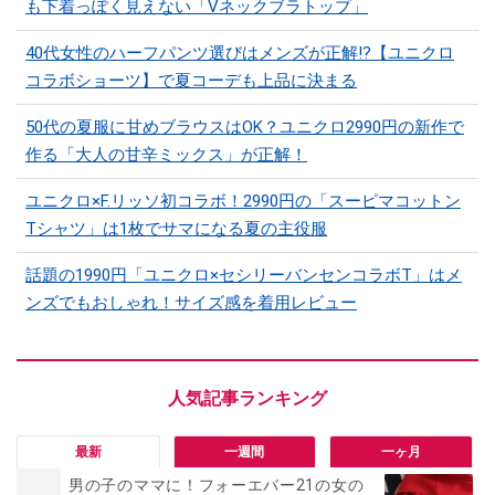
も下着っぽく見えない「Vネックブラトップ」
40代女性のハーフパンツ選びはメンズが正解!?【ユニクロ
コラボショーツ】で夏コーデも上品に決まる
50代の夏服に甘めブラウスはOK？ユニクロ2990円の新作で
作る「大人の甘辛ミックス」が正解！
ユニクロ×F.リッソ初コラボ！2990円の「スーピマコットン
Tシャツ」は1枚でサマになる夏の主役服
話題の1990円「ユニクロ×セシリーバンセンコラボT」はメ
ンズでもおしゃれ！サイズ感を着用レビュー
最新
一週間
一ヶ月
男の子のママに！フォーエバー21の女の