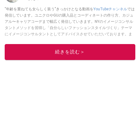
"年齢を重ねても女らしく装う"きっかけとなる動画を
YouTubeチャンネル
では
発信しています。ユニクロやGUの購入品とコーディネートの作り方、カジュ
アル〜キャリアコーデまで幅広く発信していきます。NYのイメージコンサル
タントメソッドを習得し「自分らしいファッションスタイルづくり」テーマ
にイメージコンサルタントとしてアドバイスさせていただいております。ま
た、自身のキャリアコーデでもそのメソッドを活用し、経験とスキルを日々
積み上げ続けている外資系企業のコンサルタント（25年以上のキャリア）か
続きを読む＞
つ２児の母です。
このイチオシストの他の記事を読む