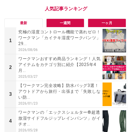
最新
一週間
一ヶ月
究極の湿度コントロール機能で蒸れゼロ！
ワークマン「カイテキ湿度ワークパンツ」
1
29...
2026/08/06
ワークマンおすすめ商品ランキング！人気
アイテムをカテゴリ別に紹介【2025年4
2
月...
2025/03/27
【ワークマン完全攻略】防水バッグ3選！
アウトドアから旅行・出張まで「失敗しな
3
い防...
2026/01/23
ワークマンの「エックスシェルター®超透
放湿サイドフルジップレインパンツ」がイ
4
チオ...
2026/05/28