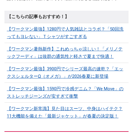
【こちらの記事もおすすめ！】
【ワークマン最強】1280円で人気雑誌とコラボ？「50回洗
ってもヨレない」Ｔシャツがすごすぎる
【ワークマン暑熱新作】これめっちゃ涼しい！「メリノテ
ックフーディ」は抜群の通気性と軽さで夏まで快適！
【ワークマン最強】3900円でシリーズ最高の速乾？「エッ
クスシェルターΩ（オメガ）」が2026春夏に新登場
【ワークマン最強】1590円で冷感デニム？「We Move」の
ストレッチジーンズが安すぎて衝撃
【ワークマン新常識】見た目はスーツ、中身はハイテク？
11大機能を備えた「最新ジャケット」が春夏の決定版！