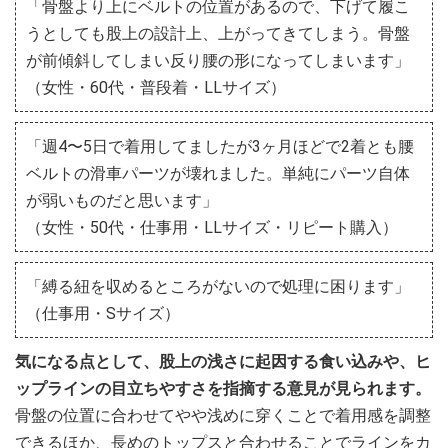
「骨盤より上にベルトの位置があるので、下げて履こ
うとしても股上の設計上、上がってきてしまう。骨盤
が前傾斜してしまい反り腰の形になってしまいます」
（女性・60代・普段着・LLサイズ）
「週4〜5日で着用してましたが3ヶ月ほどで2着とも腰
ベルトの滑車パーツが壊れました。単純にパーツ自体
が弱いものだと思います」
（女性・50代・仕事用・LLサイズ・リピート購入）
「縛る紐を収めるところがないので処理に困ります」
（仕事用・Sサイズ）
気になる点として、股上の浅さに起因する食い込みや、ヒ
ップラインの目立ちやすさを指摘する意見が見られます。
骨盤の位置に合わせてやや浅めに穿くことで着用感を調整
できるほか、長めのトップスと合わせることでラインをカ