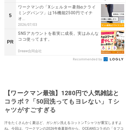
ワークマンの「Xシェルター暑熱αクライ
ミングパンツ」は16機能2500円でイチ
5
オ...
2026/07/03
SNSアカウントを着実に成長。実はみんな
ココ使ってます。
PR
Dreaw合同会社
Recommended by
【ワークマン最強】1280円で人気雑誌と
コラボ？「50回洗ってもヨレない」Ｔシ
ャツがすごすぎる
汗をたくさんかく夏ほど、ガシガシ洗えるコットンTシャツが重宝しますよ
ね。今回は、ワークマンの2026年春夏新作から、OCEANSコラボの「タフコ