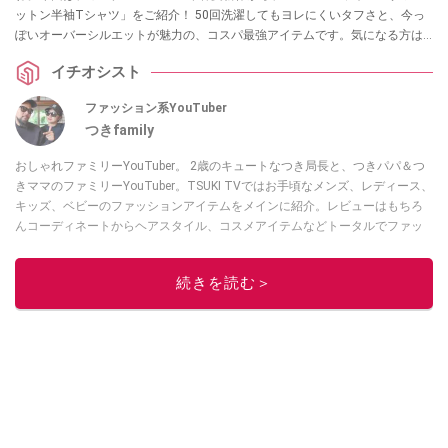
ットン半袖Tシャツ」をご紹介！ 50回洗濯してもヨレにくいタフさと、今っ
ぽいオーバーシルエットが魅力の、コスパ最強アイテムです。気になる方は
ぜひチェックしてみてください。
イチオシスト
ファッション系YouTuber
つきfamily
おしゃれファミリーYouTuber。 2歳のキュートなつき局長と、つきパパ＆つ
きママのファミリーYouTuber。TSUKI TVではお手頃なメンズ、レディース、
キッズ、ベビーのファッションアイテムをメインに紹介。レビューはもちろ
んコーディネートからヘアスタイル、コスメアイテムなどトータルでファッ
ションを楽しめます。
このイチオシストの他の記事を読む
続きを読む＞