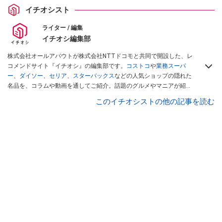
イチオシスト
ライター / 編集
イチオシ編集部
株式会社オールアバウトが株式会社NTTドコモと共同で開設した、レ
コメンドサイト『イチオシ』の編集部です。
コストコ
や
業務スーパ
ー
、
ダイソー
、
セリア
、
スターバックス
などの人気ショップの隠れた
名品を、コラムや動画を通してご紹介。話題のグルメやマニアが紹介
するアウトドア情報も満載です。配信しているコンテンツは専門家や
このイチオシストの他の記事を読む
インフルエンサーが実際に使用してレビューしています。毎日トレン
ド情報をお届けしているので、ぜひ
Googleニュースでフォロー
してく
ださい！