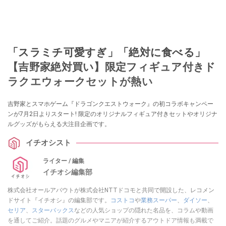
「スラミチ可愛すぎ」「絶対に食べる」
【吉野家絶対買い】限定フィギュア付きド
ラクエウォークセットが熱い
吉野家とスマホゲーム『ドラゴンクエストウォーク』の初コラボキャンペー
ンが7月2日よりスタート! 限定のオリジナルフィギュア付きセットやオリジナ
ルグッズがもらえる大注目企画です。
イチオシスト
ライター / 編集
イチオシ編集部
株式会社オールアバウトが株式会社NTTドコモと共同で開設した、レコメン
ドサイト『イチオシ』の編集部です。
コストコ
や
業務スーパー
、
ダイソー
、
セリア
、
スターバックス
などの人気ショップの隠れた名品を、コラムや動画
を通してご紹介。話題のグルメやマニアが紹介するアウトドア情報も満載で