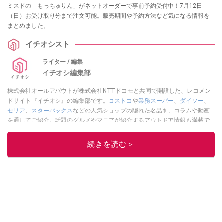
ミスドの「もっちゅりん」がネットオーダーで事前予約受付中！7月12日
（日）お受け取り分まで注文可能。販売期間や予約方法など気になる情報を
まとめました。
イチオシスト
ライター / 編集
イチオシ編集部
株式会社オールアバウトが株式会社NTTドコモと共同で開設した、レコメン
ドサイト『イチオシ』の編集部です。
コストコ
や
業務スーパー
、
ダイソー
、
セリア
、
スターバックス
などの人気ショップの隠れた名品を、コラムや動画
を通してご紹介。話題のグルメやマニアが紹介するアウトドア情報も満載で
す。配信しているコンテンツは専門家やインフルエンサーが実際に使用して
レビューしています。毎日トレンド情報をお届けしているので、ぜひ
Google
続きを読む＞
ニュースでフォロー
してください！
このイチオシストの他の記事を読む