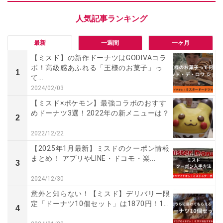
最新
一週間
一ヶ月
【ミスド】の新作ドーナツはGODIVAコラ
ボ！高級感あふれる「王様のお菓子」っ
1
て...
2024/02/03
【ミスド×ポケモン】最強コラボのおすす
めドーナツ3選！2022年の新メニューは？
2
2022/12/22
【2025年1月最新】ミスドのクーポン情報
まとめ！ アプリやLINE・ドコモ・楽...
3
2024/12/30
意外と知らない！【ミスド】デリバリー限
定「ドーナツ10個セット」は1870円！1...
4