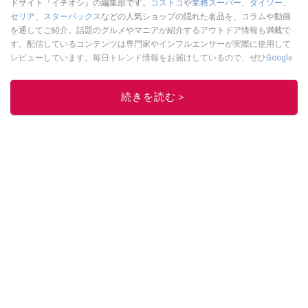
ドサイト『イチオシ』の編集部です。
コストコ
や
業務スーパー
、
ダイソー
、
セリア
、
スターバックス
などの人気ショップの隠れた名品を、コラムや動画
を通してご紹介。話題のグルメやマニアが紹介するアウトドア情報も満載で
す。配信しているコンテンツは専門家やインフルエンサーが実際に使用して
レビューしています。毎日トレンド情報をお届けしているので、ぜひ
Google
ニュースでフォロー
してください！
このイチオシストの他の記事を読む
続きを読む＞