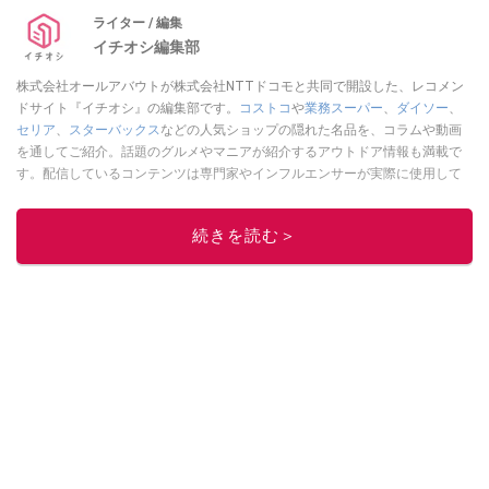
ライター / 編集
イチオシ編集部
株式会社オールアバウトが株式会社NTTドコモと共同で開設した、レコメン
ドサイト『イチオシ』の編集部です。
コストコ
や
業務スーパー
、
ダイソー
、
セリア
、
スターバックス
などの人気ショップの隠れた名品を、コラムや動画
を通してご紹介。話題のグルメやマニアが紹介するアウトドア情報も満載で
す。配信しているコンテンツは専門家やインフルエンサーが実際に使用して
レビューしています。毎日トレンド情報をお届けしているので、ぜひ
Google
ニュースでフォロー
してください！
続きを読む＞
このイチオシストの他の記事を読む