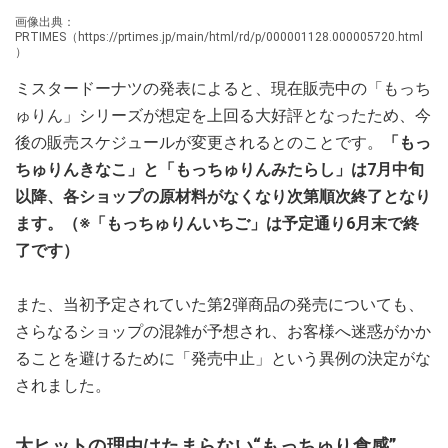
画像出典：
PRTIMES（https://prtimes.jp/main/html/rd/p/000001128.000005720.html
）
ミスタードーナツの発表によると、現在販売中の「もっち
ゅりん」シリーズが想定を上回る大好評となったため、今
後の販売スケジュールが変更されるとのことです。
「もっ
ちゅりんきなこ」と「もっちゅりんみたらし」は7月中旬
以降、各ショップの原材料がなくなり次第順次終了となり
ます。（※「もっちゅりんいちご」は予定通り6月末で終
了です）
また、当初予定されていた第2弾商品の発売についても、
さらなるショップの混雑が予想され、お客様へ迷惑がかか
ることを避けるために「発売中止」という異例の決定がな
されました。
大ヒットの理由はたまらない“もっちゅり食感”