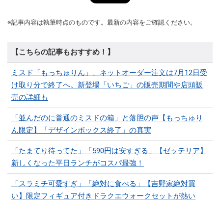
※記事内容は執筆時点のものです。最新の内容をご確認ください。
【こちらの記事もおすすめ！】
ミスド「もっちゅりん」、ネットオーダー注文は7月12日受
け取り分で終了へ。新登場「いちご」の販売期間や店頭販
売の詳細も
「並んだのに普通のミスドの箱」と落胆の声【もっちゅり
ん限定】「デザインボックス終了」の真実
「たまてり待ってた」「590円は安すぎる」【ゼッテリア】
新しくなった平日ランチがコスパ最強！
「スラミチ可愛すぎ」「絶対に食べる」【吉野家絶対買
い】限定フィギュア付きドラクエウォークセットが熱い