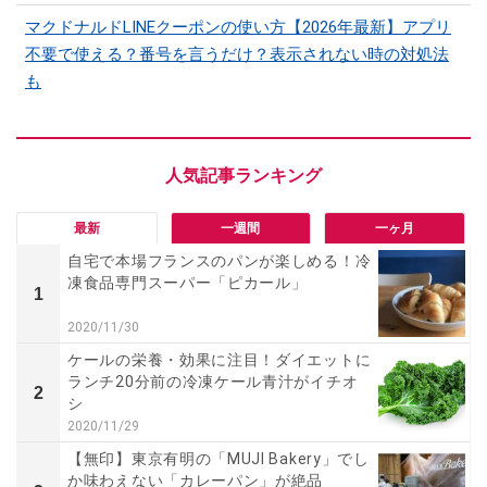
マクドナルドLINEクーポンの使い方【2026年最新】アプリ
不要で使える？番号を言うだけ？表示されない時の対処法
も
最新
一週間
一ヶ月
自宅で本場フランスのパンが楽しめる！冷
凍食品専門スーパー「ピカール」
1
2020/11/30
ケールの栄養・効果に注目！ダイエットに
ランチ20分前の冷凍ケール青汁がイチオ
2
シ
2020/11/29
【無印】東京有明の「MUJI Bakery」でし
か味わえない「カレーパン」が絶品