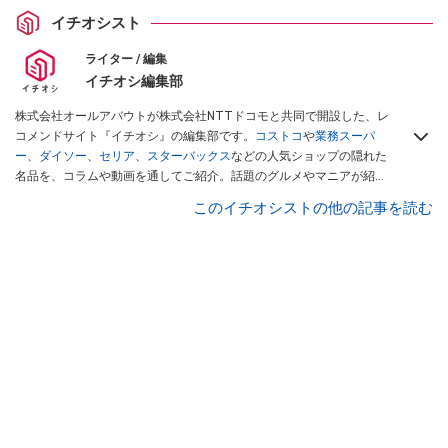
イチオシスト
ライター / 編集
イチオシ編集部
株式会社オールアバウトが株式会社NTTドコモと共同で開設した、レ
コメンドサイト『イチオシ』の編集部です。
コストコ
や
業務スーパ
ー
、
ダイソー
、
セリア
、
スターバックス
などの人気ショップの隠れた
名品を、コラムや動画を通してご紹介。話題のグルメやマニアが紹介
するアウトドア情報も満載です。配信しているコンテンツは専門家や
このイチオシストの他の記事を読む
インフルエンサーが実際に使用してレビューしています。毎日トレン
ド情報をお届けしているので、ぜひ
Googleニュースでフォロー
してく
ださい！