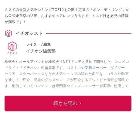
ミスドの最新人気ランキングTOP10を公開！定番の「ポン・デ・リング」か
ら公式総選挙の結果、おすすめのアレンジ方法まで、ミスド好き必見の情報
が満載です！
イチオシスト
ライター / 編集
イチオシ編集部
株式会社オールアバウトが株式会社NTTドコモと共同で開設した、レコメン
ドサイト『イチオシ』の編集部です。
コストコ
や
業務スーパー
、
ダイソー
、
セリア
、
スターバックス
などの人気ショップの隠れた名品を、コラムや動画
を通してご紹介。話題のグルメやマニアが紹介するアウトドア情報も満載で
す。配信しているコンテンツは専門家やインフルエンサーが実際に使用して
レビューしています。毎日トレンド情報をお届けしているので、ぜひ
Google
ニュースでフォロー
してください！
続きを読む＞
このイチオシストの他の記事を読む