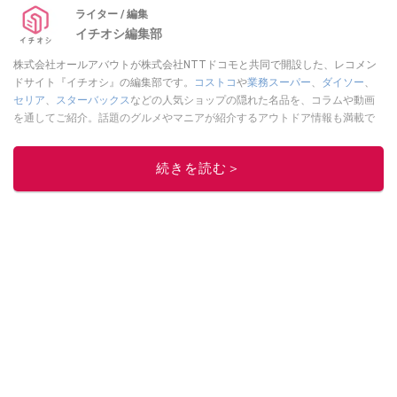
ライター / 編集
イチオシ編集部
株式会社オールアバウトが株式会社NTTドコモと共同で開設した、レコメン
ドサイト『イチオシ』の編集部です。
コストコ
や
業務スーパー
、
ダイソー
、
セリア
、
スターバックス
などの人気ショップの隠れた名品を、コラムや動画
を通してご紹介。話題のグルメやマニアが紹介するアウトドア情報も満載で
す。配信しているコンテンツは専門家やインフルエンサーが実際に使用して
レビューしています。毎日トレンド情報をお届けしているので、ぜひ
Google
続きを読む＞
ニュースでフォロー
してください！
このイチオシストの他の記事を読む