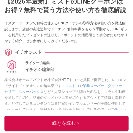
【2026年最新】ミスドのLINEクーポンは
お得？無料で貰う方法や使い方を徹底解説
ミスタードーナツでお得に使えるLINEクーポンの取得方法や使い方を徹底解
説します。店舗の友達追加でドーナツ1個無料券をもらう手順から、LINEギフ
トを利用したプレゼントの送り方、dポイントの活用術まで初心者にもわかり
やすく紹介。ぜひ参考にしてみてくださいね。
イチオシスト
ライター / 編集
イチオシ編集部
株式会社オールアバウトが株式会社NTTドコモと共同で開設した、レコメン
ドサイト『イチオシ』の編集部です。
コストコ
や
業務スーパー
、
ダイソー
、
セリア
、
スターバックス
などの人気ショップの隠れた名品を、コラムや動画
を通してご紹介。話題のグルメやマニアが紹介するアウトドア情報も満載で
す。配信しているコンテンツは専門家やインフルエンサーが実際に使用して
レビューしています。毎日トレンド情報をお届けしているので、ぜひ
Google
ニュースでフォロー
してください！
続きを読む＞
このイチオシストの他の記事を読む