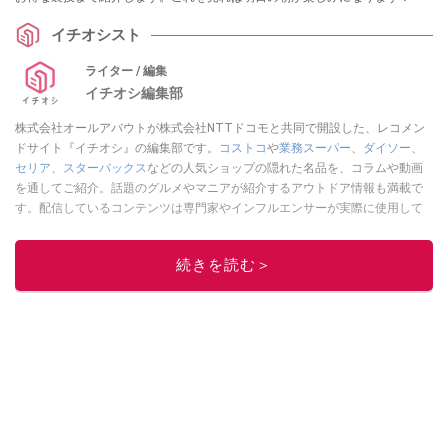
イチオシスト
ライター / 編集
イチオシ編集部
株式会社オールアバウトが株式会社NTTドコモと共同で開設した、レコメン
ドサイト『イチオシ』の編集部です。
コストコ
や
業務スーパー
、
ダイソー
、
セリア
、
スターバックス
などの人気ショップの隠れた名品を、コラムや動画
を通してご紹介。話題のグルメやマニアが紹介するアウトドア情報も満載で
す。配信しているコンテンツは専門家やインフルエンサーが実際に使用して
レビューしています。毎日トレンド情報をお届けしているので、ぜひ
Google
ニュースでフォロー
してください！
続きを読む＞
このイチオシストの他の記事を読む