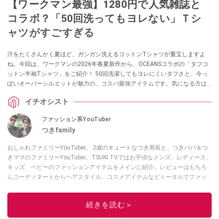
【ワークマン最強】1280円で人気雑誌と
コラボ？「50回洗ってもヨレない」Ｔシ
ャツがすごすぎる
汗をたくさんかく夏ほど、ガシガシ洗えるコットンTシャツが重宝しますよ
ね。今回は、ワークマンの2026年春夏新作から、OCEANSコラボの「タフコ
ットン半袖Tシャツ」をご紹介！ 50回洗濯してもヨレにくいタフさと、今っ
ぽいオーバーシルエットが魅力の、コスパ最強アイテムです。気になる方は
ぜひチェックしてみてください。
イチオシスト
ファッション系YouTuber
つきfamily
おしゃれファミリーYouTuber。 2歳のキュートなつき局長と、つきパパ＆つ
きママのファミリーYouTuber。TSUKI TVではお手頃なメンズ、レディース、
キッズ、ベビーのファッションアイテムをメインに紹介。レビューはもちろ
んコーディネートからヘアスタイル、コスメアイテムなどトータルでファッ
ションを楽しめます。
このイチオシストの他の記事を読む
続きを読む＞