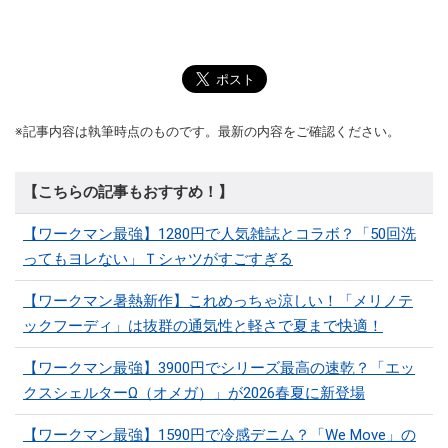
※記事内容は執筆時点のものです。最新の内容をご確認ください。
【こちらの記事もおすすめ！】
【ワークマン最強】1280円で人気雑誌とコラボ？「50回洗
ってもヨレない」Ｔシャツがすごすぎる
【ワークマン暑熱新作】これめっちゃ涼しい！「メリノテ
ックフーディ」は抜群の通気性と軽さで夏まで快適！
【ワークマン最強】3900円でシリーズ最高の速乾？「エッ
クスシェルターΩ（オメガ）」が2026春夏に新登場
【ワークマン最強】1590円で冷感デニム？「We Move」の