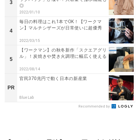
3
◎
2022/01/10
毎日の料理はこれ1本でOK！【ワークマ
ン】マルチシザーズが日常使いに超優秀
4
2022/03/15
【ワークマン】の秋冬新作「スクエアグリ
ル」！炭焼きや焚き火調理に幅広く使える
5
2022/08/14
官民370兆円で動く日本の新産業
PR
Blue Lab
Recommended by