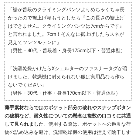
「裾が普段のクライミングパンツよりめちゃくちゃ長
かったので裾上げ頼もうとしたら『この長さの裾上げ
はできません。クライミングパンツは7cmからです』
と言われました。7cm！そんなに裾上げしたらスネが
見えてツンツルテンに」
（男性・40代・普段着・身長175cm以下・普通体型）
「洗濯乾燥かけたらXシェルターのファスナータグが溶
けました。乾燥機に耐えられない服は実用品なら作ら
ないでください」
（男性・30代・仕事・身長170cm以下・普通体型）
薄手素材ならではのポケット部分の破れやスナップボタン
の破損など、耐久性についての懸念は複数の口コミに共通
して見られました。
使用する際は、ポケットへの過度な荷
物の詰め込みを避け、洗濯乾燥機の使用は控えて陰干しす