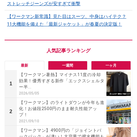
ストレッチジーンズが安すぎて衝撃
【ワークマン新常識】見た目はスーツ、中身はハイテク？
11大機能を備えた「最新ジャケット」が春夏の決定版！
最新
一週間
一ヶ月
【ワークマン暑熱】マイナス11度の冷却
効果！優秀すぎる新作「エックスシェルタ
1
ー半...
2026/05/05
【ワークマン】のライトダウンが今年も進
化！お値段2500円のまま耐久性能アッ
2
プ！
2021/09/10
【ワークマン】4900円の「ジョイントバ
ックパック」が凄い！大容量で撥水機能も