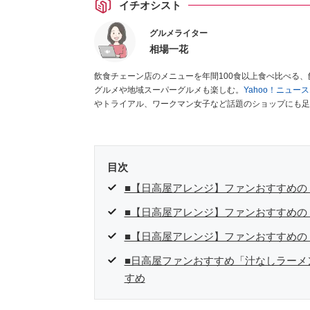
イチオシスト
グルメライター
相場一花
飲食チェーン店のメニューを年間100食以上食べ比べる
グルメや地域スーパーグルメも楽しむ。
Yahoo！ニュ
やトライアル、ワークマン女子など話題のショップにも足
クラブ」
、集英社「週刊プレイボーイ」、宝島社「おいし
として出演実績あり。
目次
■【日高屋アレンジ】ファンおすすめの
■【日高屋アレンジ】ファンおすすめの
■【日高屋アレンジ】ファンおすすめの
■日高屋ファンおすすめ「汁なしラーメ
すめ