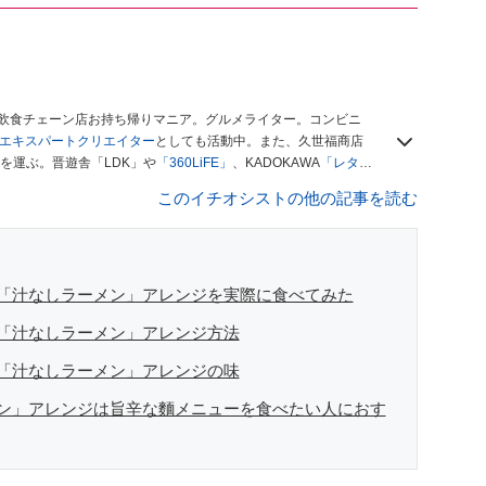
、飲食チェーン店お持ち帰りマニア。グルメライター。コンビニ
ースエキスパートクリエイター
としても活動中。また、久世福商店
を運ぶ。晋遊舎「LDK」や
「360LiFE」
、KADOKAWA
「レタス
い！ シャトレーゼBOOK」などでグルメライター、食の専門家
このイチオシストの他の記事を読む
「汁なしラーメン」アレンジを実際に食べてみた
「汁なしラーメン」アレンジ方法
「汁なしラーメン」アレンジの味
ン」アレンジは旨辛な麵メニューを食べたい人におす