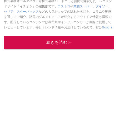
株式会社オールアバウトが株式会社NTTドコモと共同で開設した、レコメン
ドサイト『イチオシ』の編集部です。
コストコ
や
業務スーパー
、
ダイソー
、
セリア
、
スターバックス
などの人気ショップの隠れた名品を、コラムや動画
を通してご紹介。話題のグルメやマニアが紹介するアウトドア情報も満載で
す。配信しているコンテンツは専門家やインフルエンサーが実際に使用して
レビューしています。毎日トレンド情報をお届けしているので、ぜひ
Google
ニュースでフォロー
してください！
このイチオシストの他の記事を読む
続きを読む＞