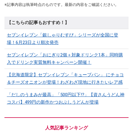
※記事内容は執筆時点のものです。最新の内容をご確認ください。
【こちらの記事もおすすめ！】
セブンイレブン「銀しゃりむすび」シリーズが全国に登
場！6月23日より順次発売
セブンイレブン「おにぎり2個＋対象ドリンク1本」同時購
入でドリンク実質無料キャンペーン開催！
【北海道限定】セブンイレブン「キューブパン」 にチョコ
＆チーズオニオンが登場！わざわざ現地に行きたいレア感
「だしのうまみが最高」「500円以下!?」【資さんうどん神
コスパ】499円の新作かつおぶしうどんが登場