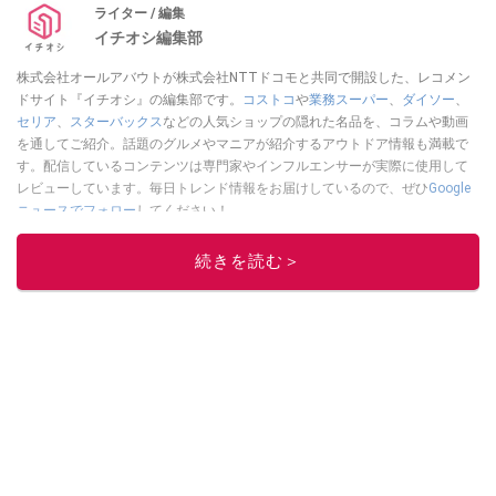
ライター / 編集
イチオシ編集部
株式会社オールアバウトが株式会社NTTドコモと共同で開設した、レコメン
ドサイト『イチオシ』の編集部です。
コストコ
や
業務スーパー
、
ダイソー
、
セリア
、
スターバックス
などの人気ショップの隠れた名品を、コラムや動画
を通してご紹介。話題のグルメやマニアが紹介するアウトドア情報も満載で
す。配信しているコンテンツは専門家やインフルエンサーが実際に使用して
レビューしています。毎日トレンド情報をお届けしているので、ぜひ
Google
ニュースでフォロー
してください！
このイチオシストの他の記事を読む
続きを読む＞