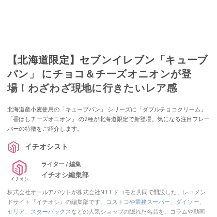
【北海道限定】セブンイレブン「キューブ
パン」 にチョコ＆チーズオニオンが登
場！わざわざ現地に行きたいレア感
北海道産小麦使用の「キューブパン」 シリーズに「ダブルチョコクリーム」
「香ばしチーズオニオン」 の2種が北海道限定で新登場。気になる注目フレー
バーの特徴をご紹介します。
イチオシスト
ライター / 編集
イチオシ編集部
株式会社オールアバウトが株式会社NTTドコモと共同で開設した、レコメン
ドサイト『イチオシ』の編集部です。
コストコ
や
業務スーパー
、
ダイソー
、
セリア
、
スターバックス
などの人気ショップの隠れた名品を、コラムや動画