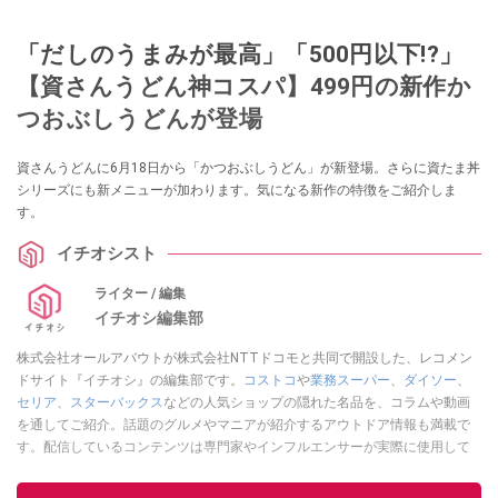
「だしのうまみが最高」「500円以下!?」
【資さんうどん神コスパ】499円の新作か
つおぶしうどんが登場
資さんうどんに6月18日から「かつおぶしうどん」が新登場。さらに資たま丼
シリーズにも新メニューが加わります。気になる新作の特徴をご紹介しま
す。
イチオシスト
ライター / 編集
イチオシ編集部
株式会社オールアバウトが株式会社NTTドコモと共同で開設した、レコメン
ドサイト『イチオシ』の編集部です。
コストコ
や
業務スーパー
、
ダイソー
、
セリア
、
スターバックス
などの人気ショップの隠れた名品を、コラムや動画
を通してご紹介。話題のグルメやマニアが紹介するアウトドア情報も満載で
す。配信しているコンテンツは専門家やインフルエンサーが実際に使用して
レビューしています。毎日トレンド情報をお届けしているので、ぜひ
Google
ニュースでフォロー
してください！