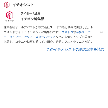
イチオシスト
ライター / 編集
イチオシ編集部
株式会社オールアバウトが株式会社NTTドコモと共同で開設した、レ
コメンドサイト『イチオシ』の編集部です。
コストコ
や
業務スーパ
ー
、
ダイソー
、
セリア
、
スターバックス
などの人気ショップの隠れた
名品を、コラムや動画を通してご紹介。話題のグルメやマニアが紹介
するアウトドア情報も満載です。配信しているコンテンツは専門家や
このイチオシストの他の記事を読む
インフルエンサーが実際に使用してレビューしています。毎日トレン
ド情報をお届けしているので、ぜひ
Googleニュースでフォロー
してく
ださい！