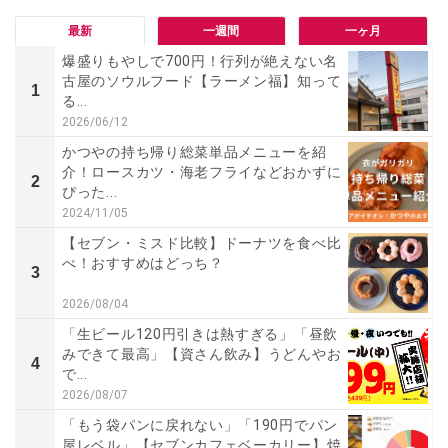
最新
一週間
一ヶ月
爆盛りもやしで700円！行列が絶えない名
古屋のソウルフード【ラーメン福】知って
1
る...
2026/06/12
かつやの持ち帰り総菜単品メニューを紹
介！ロースカツ・海老フライなどおかずに
2
ぴった...
2024/11/05
【セブン・ミスド比較】ドーナツを食べ比
べ！おすすめはどっち？
3
2026/08/04
「生ビール120円引きは熱すぎる」「昼飲
みできて最高」【資さん飲み】うどんやお
4
で...
2026/08/07
「もう袋パンに戻れない」「190円でパン
屋レベル」【セブンカフェベーカリー】焼