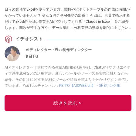
日々の業務でExcelを使っている方、関数やピボットテーブルの作成に時間が
かかっていませんか？ そんな時こそAI機能の出番！ 今回は、言葉で指示する
だけでExcelの面倒な作業をAIが代行してくれる「Claude in Excel」をご紹介
します。関数が苦手な方や、データ集計・分析業務の効率を劇的に上げたい
方、最新のAIスキルを実務に活かしたい方にぜひおすすめなので、ぜひ参考
イチオシスト
にしてみてください。
AIディレクター・Web制作ディレクター
KEITO
AI × ディレクター｜信頼できる生成AI情報&活用事例。ChatGPTやクリエイテ
ィブ系生成AIなどの活用方法、新しいツールやサービスを実際に触りながら
紹介。その他ITに関する便利なツールや情報を誰よりも分かりやすく発信し
ています。YouTubeチャンネル：
KEITO【AI&WEB ch】
・
SNSリンク集
このイチオシストの他の記事を読む
続きを読む＞