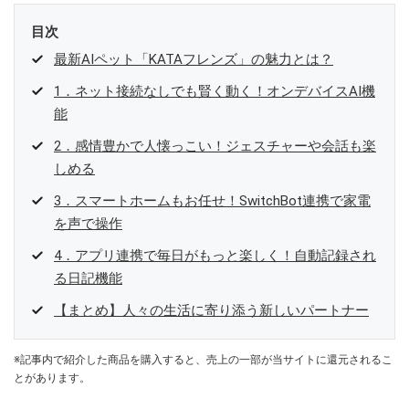
目次
最新AIペット「KATAフレンズ」の魅力とは？
1．ネット接続なしでも賢く動く！オンデバイスAI機
能
2．感情豊かで人懐っこい！ジェスチャーや会話も楽
しめる
3．スマートホームもお任せ！SwitchBot連携で家電
を声で操作
4．アプリ連携で毎日がもっと楽しく！自動記録され
る日記機能
【まとめ】人々の生活に寄り添う新しいパートナー
※記事内で紹介した商品を購入すると、売上の一部が当サイトに還元されるこ
とがあります。