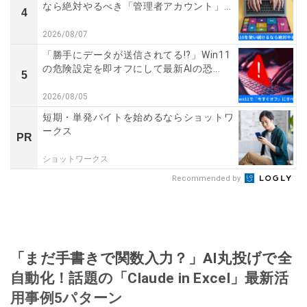
なら絶対やるべき「管理者アカウント」...
4
2026/08/07
「勝手にデータが送信されてる!?」Win11
の危険設定を即オフにして最新AIの恐...
5
2026/08/05
短期・単発バイトを始めるならショットワ
ークス
PR
ショットワークス
Recommended by
「まだ手書きで関数入力？」AI丸投げで全
自動化！話題の「Claude in Excel」最新活
用事例5パターン