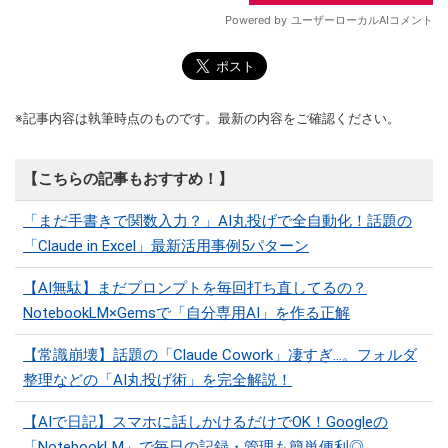
※記事内容は執筆時点のものです。最新の内容をご確認ください。
【こちらの記事もおすすめ！】
「まだ手書きで関数入力？」AI丸投げで全自動化！話題の
「Claude in Excel」最新活用事例5パターン
【AI無駄】まだプロンプトを毎回打ち直してるの？
NotebookLM×Gemsで「自分専用AI」を作る正解
【常識崩壊】話題の「Claude Cowork」凄すぎ…。フォルダ
整理などの「AI丸投げ術」を完全解説！
【AIで日記】スマホに話しかけるだけでOK！Googleの
「NotebookLM」で毎日の記録・管理も簡単便利◎