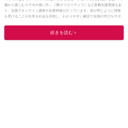
歳から楽しむスマホの使い方』（SBクリエイティブ）など多数出版実績もあ
り、全国でオンライン講座や企業研修も行っています。皆が同じように情報
を受けることが出来る社会を目指し、わかりやすい解説で全国の学びをサポ
ートしています。
このイチオシストの他の記事を読む
続きを読む＞