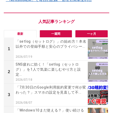
最新
一週間
一ヶ月
「setlog（セットログ）」の始め方！本名
以外での登録手順と安心のプライバシー...
1
2026/07/19
SNS疲れに効く！「setlog（セットロ
グ）」を1人で気楽に楽しむやり方と設
2
定...
2026/07/18
「7月30日のGoogle利用規約変更で何が変
わった？」スマホの設定を見直して不...
3
2026/08/07
「Windows10まだ使える？」使い続ける