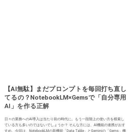
【AI無駄】まだプロンプトを毎回打ち直し
てるの？NotebookLM×Gemsで「自分専用
AI」を作る正解
日々の業務へのAI導入は当たり前の時代に。もう一段階上の使い方を模索し
ている方も多いのではないでしょうか？ そんな方には、AI機能の連携がおす
すめ。今回は、NotebookLMの新機能「Data Table」とGeminiの「Gems」機