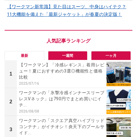
【ワークマン新常識】見た目はスーツ、中身はハイテク？
11大機能を備えた「最新ジャケット」が春夏の決定版！
最新
一週間
一ヶ月
【ワークマン】「冷感レギンス」着用レビ
ュー！夏におすすめの3選◎機能性と価格
1
比較
2025/07/16
ワークマンの「氷撃冷感インナースリーブ
レスVネック」は790円でまとめ買いにイ
2
チ...
2026/08/08
ワークマンの「スクエア真空ハイブリッド
コンテナ」がイチオシ！炎天下のプールサ
3
イド...