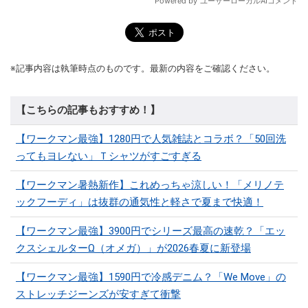
※記事内容は執筆時点のものです。最新の内容をご確認ください。
【こちらの記事もおすすめ！】
【ワークマン最強】1280円で人気雑誌とコラボ？「50回洗
ってもヨレない」Ｔシャツがすごすぎる
【ワークマン暑熱新作】これめっちゃ涼しい！「メリノテ
ックフーディ」は抜群の通気性と軽さで夏まで快適！
【ワークマン最強】3900円でシリーズ最高の速乾？「エッ
クスシェルターΩ（オメガ）」が2026春夏に新登場
【ワークマン最強】1590円で冷感デニム？「We Move」の
ストレッチジーンズが安すぎて衝撃