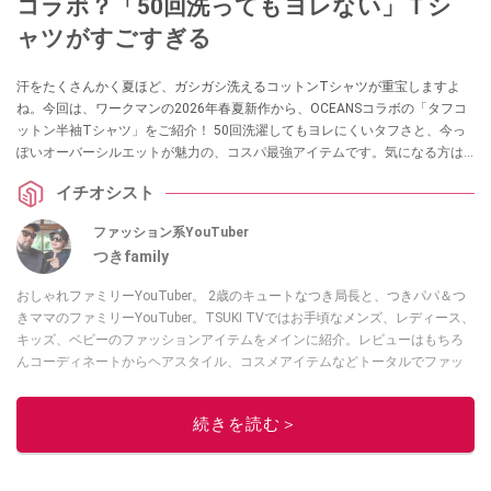
コラボ？「50回洗ってもヨレない」Ｔシ
ャツがすごすぎる
汗をたくさんかく夏ほど、ガシガシ洗えるコットンTシャツが重宝しますよ
ね。今回は、ワークマンの2026年春夏新作から、OCEANSコラボの「タフコ
ットン半袖Tシャツ」をご紹介！ 50回洗濯してもヨレにくいタフさと、今っ
ぽいオーバーシルエットが魅力の、コスパ最強アイテムです。気になる方は
ぜひチェックしてみてください。
イチオシスト
ファッション系YouTuber
つきfamily
おしゃれファミリーYouTuber。 2歳のキュートなつき局長と、つきパパ＆つ
きママのファミリーYouTuber。TSUKI TVではお手頃なメンズ、レディース、
キッズ、ベビーのファッションアイテムをメインに紹介。レビューはもちろ
んコーディネートからヘアスタイル、コスメアイテムなどトータルでファッ
ションを楽しめます。
このイチオシストの他の記事を読む
続きを読む＞