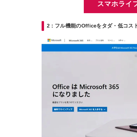
スマホライフ
2：フル機能のOfficeをタダ・低コ