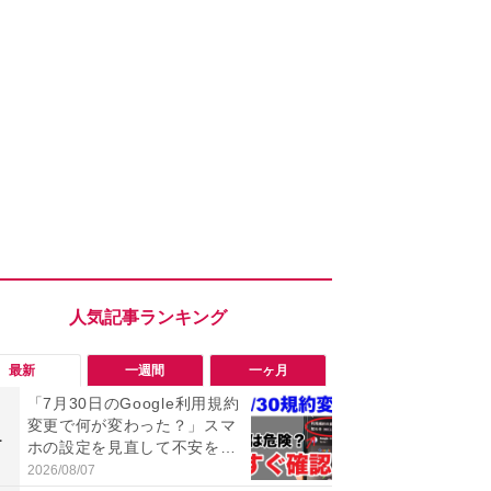
最新
一週間
一ヶ月
「7月30日のGoogle利用規約
「勝手にデ
変更で何が変わった？」スマ
る!?」Win
1
1
ホの設定を見直して不安を解
オフにして最
消！
身を守る技
2026/08/07
2026/08/05